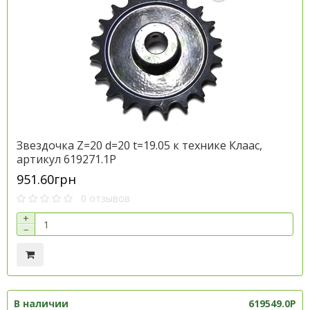
Звездочка Z=20 d=20 t=19.05 к технике Клаас,
артикул 619271.1P
951.60грн
0 отзывов
+
−
В наличии
619549.0P