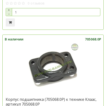
0 отзывов
+
−
В наличии
705068.0P
Корпус подшипника (705068.0P) к технике Клаас,
артикул 705068.0P