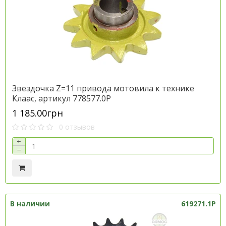
Звездочка Z=11 привода мотовила к технике
Клаас, артикул 778577.0P
1 185.00грн
0 отзывов
+
−
В наличии
619271.1P