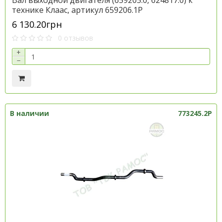
Вал выходной двигателя (659205.0, 624817.0) к
технике Клаас, артикул 659206.1P
6 130.20грн
0 отзывов
+
−
В наличии
773245.2P