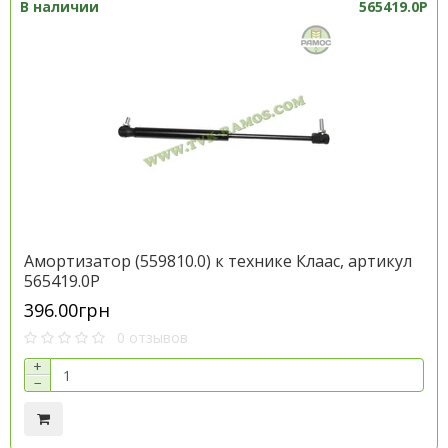
В наличии
565419.0P
Амортизатор (559810.0) к технике Клаас, артикул
565419.0P
396.00грн
0 отзывов
+
−