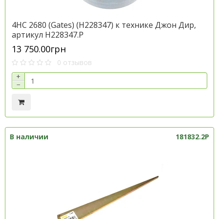
4HC 2680 (Gates) (H228347) к технике Джон Дир,
артикул H228347.P
13 750.00грн
0 отзывов
+
−
В наличии
181832.2P