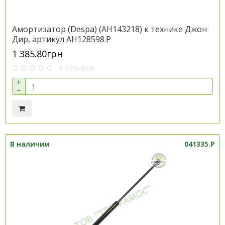
Амортизатор (Despa) (AH143218) к технике Джон
Дир, артикул AH128598.P
1 385.80грн
0 отзывов
+
−
В наличии
041335.P