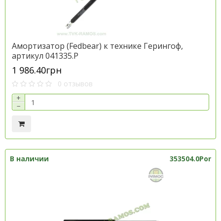
Амортизатор (Fedbear) к технике Герингоф,
артикул 041335.P
1 986.40грн
0 отзывов
+
−
В наличии
353504.0Por