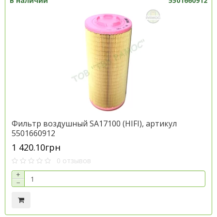
В наличии
5501660912
Фильтр воздушный SA17100 (HІFІ), артикул
5501660912
1 420.10грн
0 отзывов
+
−