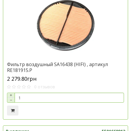
Фильтр воздушный SA16438 (HIFI) , артикул
RE181915.P
2 279.80грн
0 отзывов
+
−