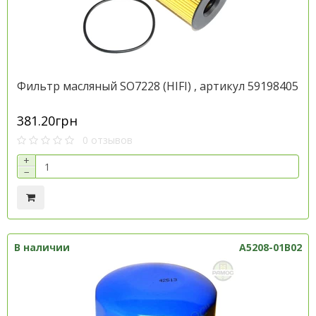
Фильтр масляный SO7228 (HIFI) , артикул 59198405
381.20грн
0 отзывов
+
−
В наличии
A5208-01B02