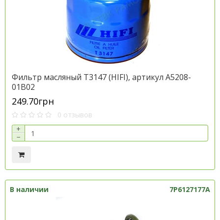
Фильтр масляный T3147 (HIFI), артикул A5208-
01B02
249.70грн
0 отзывов
+
−
В наличии
7P6127177A