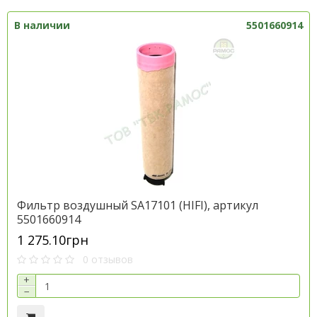
В наличии
5501660914
Фильтр воздушный SA17101 (HІFІ), артикул
5501660914
1 275.10грн
0 отзывов
+
−