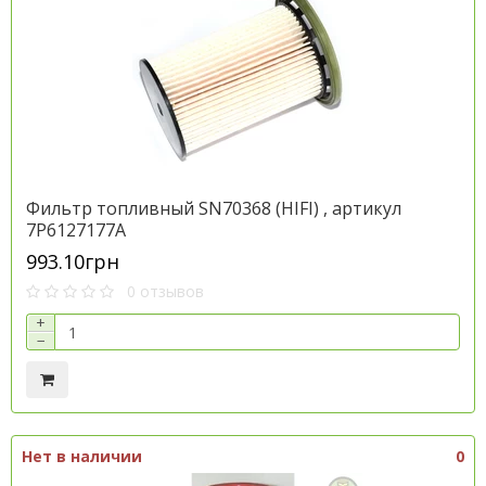
Фильтр топливный SN70368 (HIFI) , артикул
7P6127177A
993.10грн
0 отзывов
+
−
Нет в наличии
0