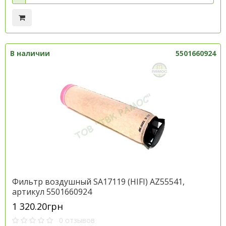
В наличии
5501660924
Фильтр воздушный SA17119 (HІFІ) AZ55541,
артикул 5501660924
1 320.20грн
0 отзывов