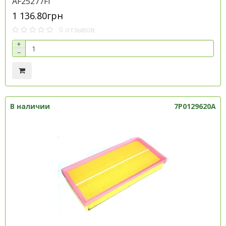
AF25277Fl
1 136.80грн
0 отзывов
+
−
В наличии
7P0129620A