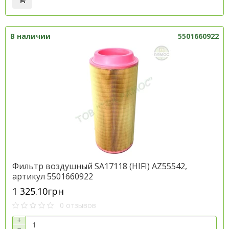
В наличии
5501660922
Фильтр воздушный SA17118 (HІFІ) AZ55542,
артикул 5501660922
1 325.10грн
0 отзывов
+
−