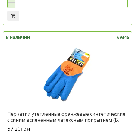
+
−
В наличии
69346
Перчатки утепленные оранжевые синтетические
с синим вспененным латексным покрытием (Б,
размер 10) (SEVEN) , артикул 69346
57.20грн