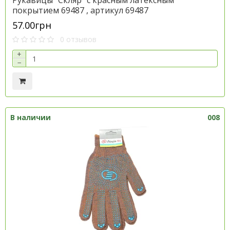
Рукавицы "Скляр" с красным латексным
покрытием 69487 , артикул 69487
57.00грн
0 отзывов
+
−
В наличии
008