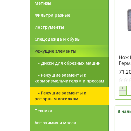
Метизы
Фильтра разные
Инструменты
Спецодежда и обувь
Режущие элементы
Нож 
Герма
- Диски для обрезных машин
71.2
- Режущие элементы к
кормоизмельчителям и прессам
+
- Режущие элементы к
−
роторным косилкам
Техника
В нал
Автохимия и масла