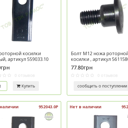
роторной косилки
Болт М12 ножа роторно
ый, артикул 559033.10
косилки , артикул 561158
0грн
77.80грн
0 отзывов
0 отзывов
Купить
сообщить о поступлении
 наличии
952043.0P
Нет в наличии
952