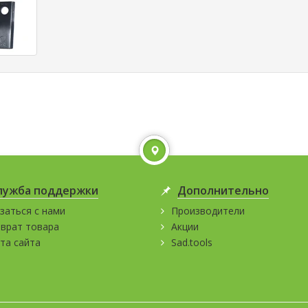
именований фильтроэлементов.
срок службы изделия при хо
условиях работы. Кроме т
Фильтра для CLAAS
компания «Bellota» предост
пожизненную гарантию на 
Фильтра для John Deere
дефект производства. ООО
Рамос» предлагает боле
наименований дисков, бор
Фильтра другие
сеялок постоянно в наличи
складе. Также возможна пос
практически любого типора
под заказ.
Детальнее
лужба поддержки
Дополнительно
заться с нами
Производители
врат товара
Акции
та сайта
Sad.tools