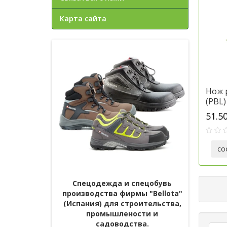
Карта сайта
Нож 
(PBL)
51.5
со
 и спецобувь
Секаторы и сучкорезы
Ф
фирмы "Bellota"
 строительства,
Bellota
(Испания)
лености и
одства.