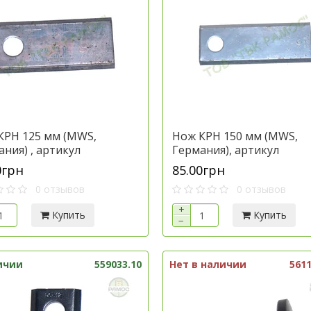
КРН 125 мм (MWS,
Нож КРН 150 мм (MWS,
ния) , артикул
Германия), артикул
КРН-2.1.03.441
0грн
85.00грн
0 отзывов
0 отзывов
+
Купить
Купить
−
ичии
559033.10
Нет в наличии
5611