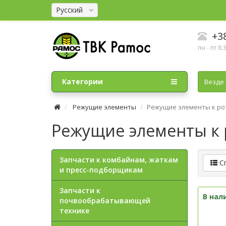
Русский
+38
пн - пт 8:
Категории
Везде
Режущие элементы
Режущие элементы к ро
Режущие элементы к
Запчасти к комбайнам, жаткам
С
и пресс-подборщикам
Запчасти к
В нал
почвообрабатывающей
технике