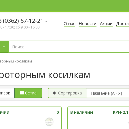
 (0362) 67-12-21
О нас
Новости
Акции
Доста
30 - 17:30; сб 9:00 - 16:00
торным косилкам
 роторным косилкам
писок
Сетка
Сортировка:
ичии
0
В наличии
КРН-2.1