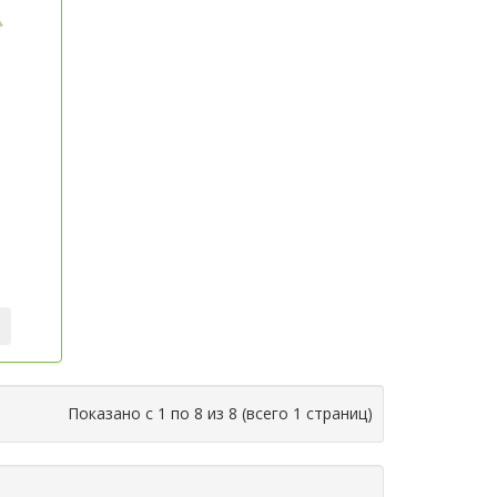
ta»
Показано с 1 по 8 из 8 (всего 1 страниц)
ШИРОКИЙ
ГОТО
ание
ию и
АССОРТИМЕНТ
Л
цессе
РАБОЧИХ ОРГАНОВ
РЕМО
олгий