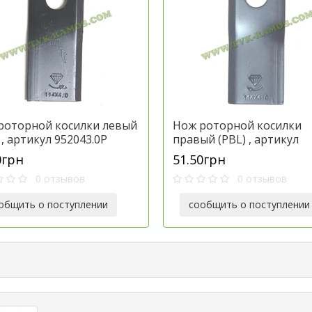
роторной косилки левый
Нож роторной косилки
 , артикул 952043.0P
правый (PBL) , артикул
952042.0P
0грн
51.50грн
0 отзывов
0 отзывов
общить о поступлении
сообщить о поступлении
ильтра торговой марки
HIFI
Диски компании «Bello
Filter
(Франция)
имеют оптимальное сочет
износостойкости к истиран
Линейка производства
сопротивление излому в про
насчитывает более
25 000
работы. Это гарантирует д