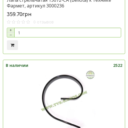
Лапа стрельчатая 15072-СА (Bellota) к технике
Фармет, артикул 3000236
359.70грн
0 отзывов
+
−
В наличии
2522