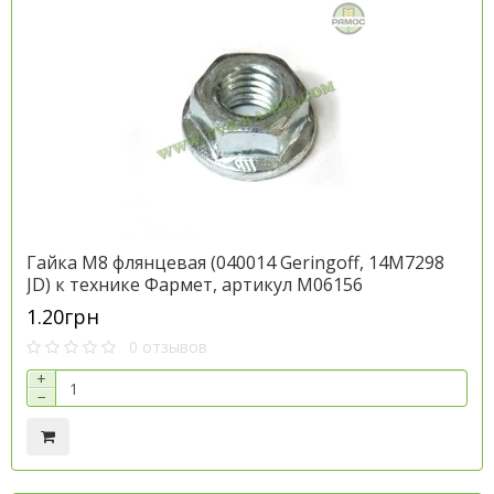
Гайка М8 флянцевая (040014 Geringoff, 14M7298
JD) к технике Фармет, артикул M06156
1.20грн
0 отзывов
+
−