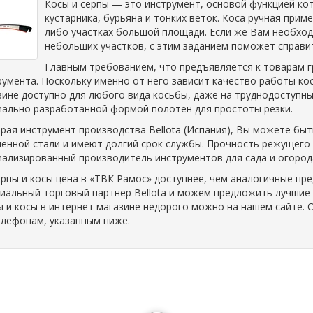
Косы и серпы — это инструмент, основой функцией ко
кустарника, бурьяна и тонких веток. Коса ручная прим
либо участках большой площади. Если же Вам необхо
небольших участков, с этим заданием поможет справит
Главным требованием, что предъявляется к товарам 
румента. Поскольку именно от него зависит качество работы кос
зине доступно для любого вида косьбы, даже на труднодоступны
иально разработанной формой полотен для простоты резки.
рая инструмент производства Bellota (Испания), Вы можете бы
ленной стали и имеют долгий срок службы. Прочность режущего 
иализированный производитель инструментов для сада и огород
ерпы и косы цена в «ТВК Рамос» доступнее, чем аналогичные пр
иальный торговый партнер Bellota и можем предложить лучшие 
ы и косы в интернет магазине недорого можно на нашем сайте.
елефонам, указанным ниже.