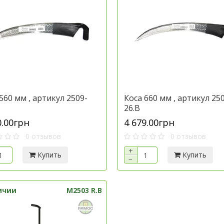
560 мм , артикул 2509-
Коса 660 мм , артикул 25
26.B
0.00грн
4 679.00грн
0 отзывов
0 отзывов
+
Купить
Купить
−
ичии
M2503 R.B