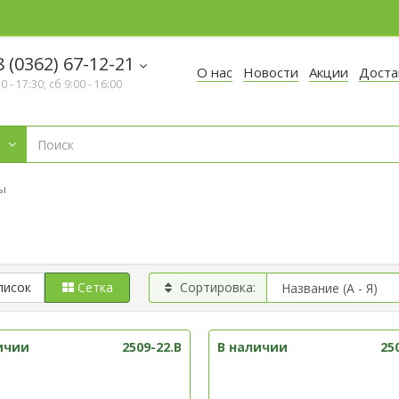
 (0362) 67-12-21
О нас
Новости
Акции
Доста
30 - 17:30; сб 9:00 - 16:00
ы
писок
Сетка
Сортировка:
ичии
2509-22.B
В наличии
25