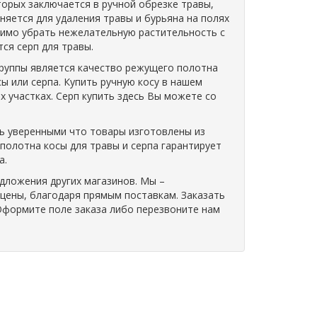
торых заключается в ручной обрезке травы,
еняется для удаления травы и бурьяна на полях
димо убрать нежелательную растительность с
ся серп для травы.
группы является качество режущего полотна
ы или серпа. Купить ручную косу в нашем
х участках. Серп купить здесь Вы можете со
ть уверенными что товары изготовлены из
полотна косы для травы и серпа гарантирует
а.
едложения других магазинов. Мы –
цены, благодаря прямым поставкам. Заказать
 Оформите поле заказа либо перезвоните нам