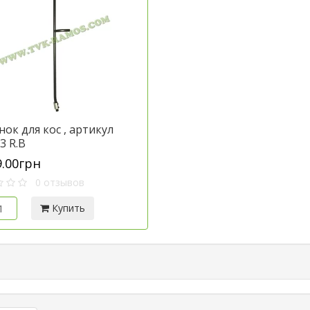
ок для кос , артикул
3 R.B
9.00грн
0 отзывов
Купить