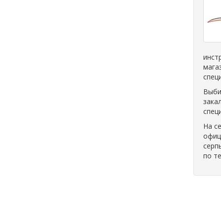
инст
мага
спец
Выби
зака
спец
На с
офиц
серп
по т