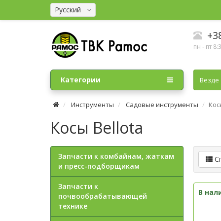
Русский
+38
пн - пт 8:
Категории
Везде
Инструменты
Садовые инструменты
Кос
Косы Bellota
Запчасти к комбайнам, жаткам
С
и пресс-подборщикам
Запчасти к
В нал
почвообрабатывающей
технике