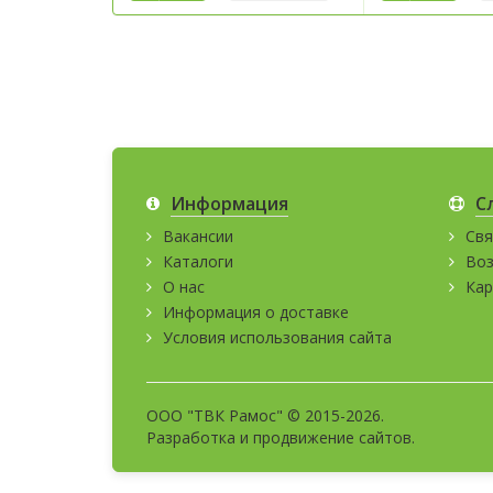
Информация
С
Вакансии
Свя
Каталоги
Воз
О нас
Кар
Информация о доставке
Условия использования сайта
ООО "ТВК Рамос" © 2015-2026.
Разработка и
продвижение сайтов
.