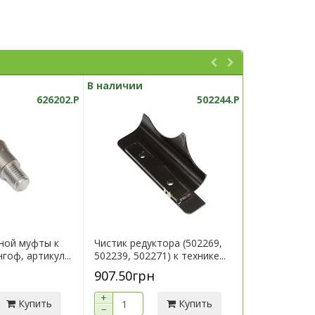
В наличии
В наличии
626202.P
502244.P
ной муфты к
Чистик редуктора (502269,
Кронштейн 
гоф, артикул...
502239, 502271) к технике...
технике Гер
502215.P
907.50грн
7 290.00г
+
+
Купить
Купить
−
−