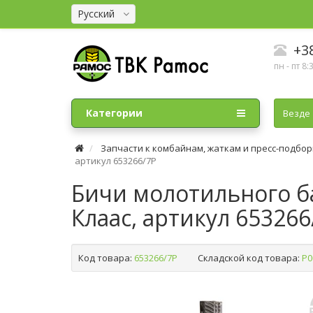
Русский
+38
пн - пт 8:
Категории
Везде
Запчасти к комбайнам, жаткам и пресс-подбо
артикул 653266/7P
Бичи молотильного бар
Клаас, артикул 653266
Код товара:
653266/7P
Складской код товара:
Р0