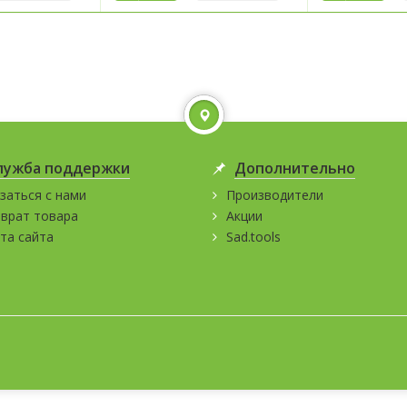
лужба поддержки
Дополнительно
заться с нами
Производители
врат товара
Акции
та сайта
Sad.tools