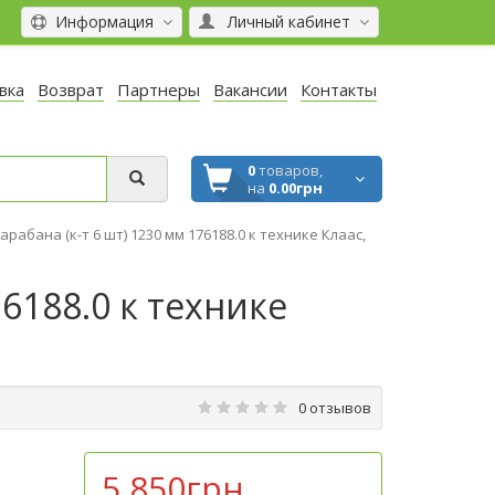
Информация
Личный кабинет
вка
Возврат
Партнеры
Вакансии
Контакты
0
товаров,
на
0.00грн
рабана (к-т 6 шт) 1230 мм 176188.0 к технике Клаас,
6188.0 к технике
0 отзывов
5 850грн