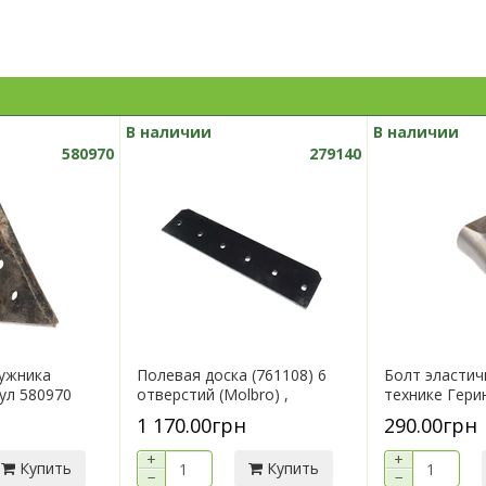
В наличии
В наличии
580970
279140
ужника
Полевая доска (761108) 6
Болт эластич
кул 580970
отверстий (Molbro) ,
технике Герин
артикул...
1 170.00грн
290.00грн
+
+
Купить
Купить
−
−