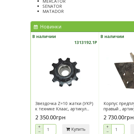
MERCATOR
SENATOR
MATADOR
Новинки
В наличии
В наличии
1313192.1P
Звездочка Z=10 жатки (УКР)
Корпус предпл
к технике Клаас, артикул...
правый , арти
2 350.00грн
2 730.00грн
+
+
Купить
−
−