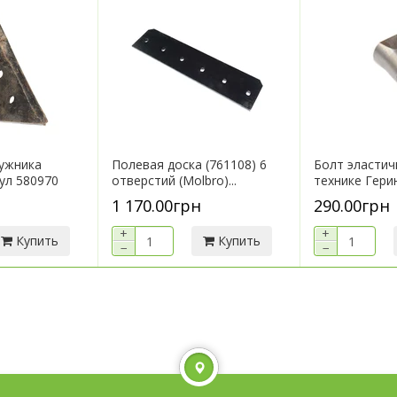
ужника
Полевая доска (761108) 6
Болт эластич
кул 580970
отверстий (Molbro)...
технике Герин
1 170.00грн
290.00грн
+
+
Купить
Купить
−
−