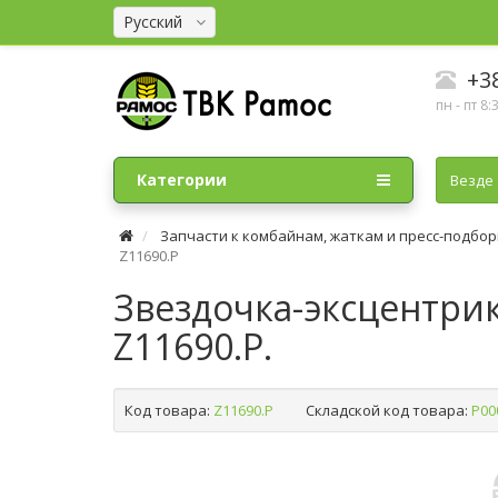
Русский
+38
пн - пт 8:
Категории
Везде
Запчасти к комбайнам, жаткам и пресс-подбо
Z11690.P
Звездочка-эксцентрик
Z11690.P.
Код товара:
Z11690.P
Складской код товара:
Р00