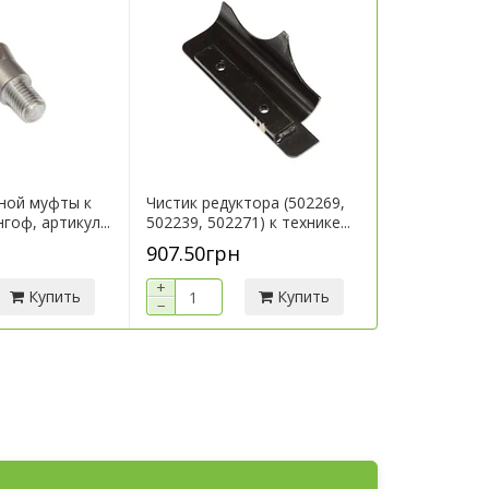
ной муфты к
Чистик редуктора (502269,
Кронштейн 
гоф, артикул...
502239, 502271) к технике...
технике Гери
907.50грн
7 290.00г
+
+
Купить
Купить
−
−