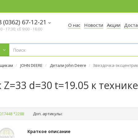
 (0362) 67-12-21
О нас
Новости
Акции
Доста
30 - 17:30; сб 9:00 - 16:00
рщикам
JOHN DEERE
Детали John Deere
Звездочка-эксцентрик 
 Z=33 d=30 t=19.05 к техник
017448 *2288
Доп. артикулы:
Краткое описание