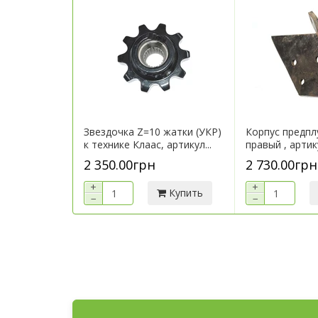
Звездочка Z=10 жатки (УКР)
Корпус предпл
к технике Клаас, артикул...
правый , арти
2 350.00грн
2 730.00грн
+
+
Купить
−
−