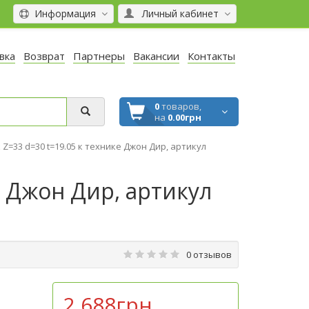
Информация
Личный кабинет
вка
Возврат
Партнеры
Вакансии
Контакты
0
товаров,
на
0.00грн
Z=33 d=30 t=19.05 к технике Джон Дир, артикул
е Джон Дир, артикул
0 отзывов
2 688грн