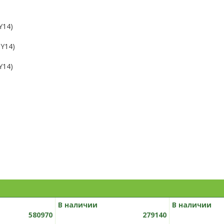
Y14)
MY14)
Y14)
В наличии
В наличии
580970
279140