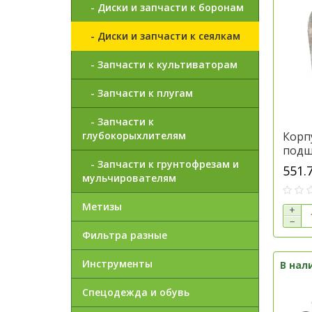
- Диски и запчасти к боронам
- Диски и запчасти к сеялкам
- Запчасти к культиваторам
- Запчасти к плугам
- Запчасти к
глубокорыхлителям
Корпу
подш
822-2
- Запчасти к грунтофрезам и
551.
Джон
мульчирователям
Метизы
+
−
Фильтра разные
Инструменты
В нал
Спецодежда и обувь