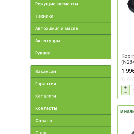
Режущие элементы
Техника
Автохимия и масла
Аксессуары
Рукава
Корп
(N284
техн
1 99
Вакансии
N283
Гарантия
+
−
Каталоги
Контакты
В нал
Оплата
О нас