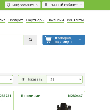
Информация
Личный кабинет
вка
Возврат
Партнеры
Вакансии
Контакты
0
товаров,
на
0.00грн
Показать:
283731
В наличии
N280447