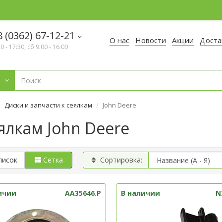
 (0362) 67-12-21
О нас
Новости
Акции
Доста
30 - 17:30; сб 9:00 - 16:00
Диски и запчасти к сеялкам
John Deere
ялкам John Deere
писок
Сетка
Сортировка:
ичии
AA35646.P
В наличии
N