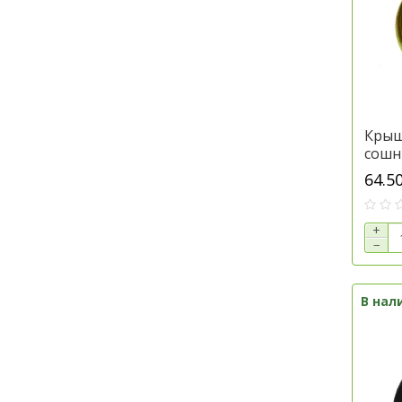
Крыш
сошн
техн
64.5
A228
+
−
В нал