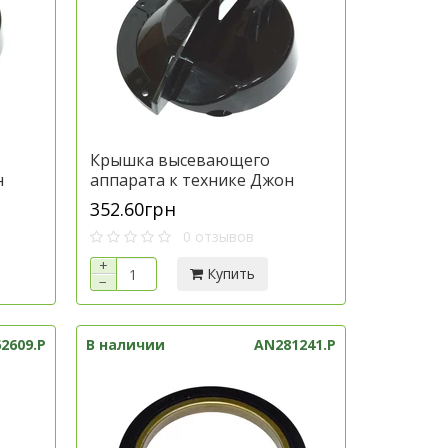
Крышка высевающего
н
аппарата к технике Джон
Дир, артикул A65626.P
352.60грн
0 отзывов
+
Купить
−
2609.P
В наличии
AN281241.P