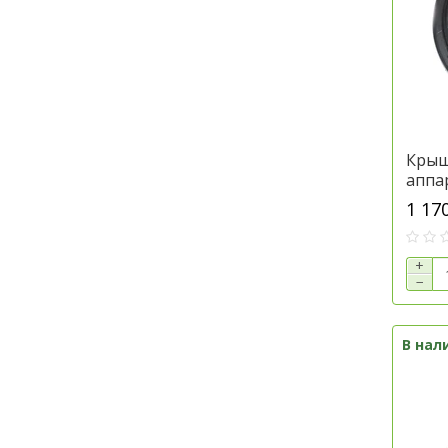
Крыш
аппар
AA374
1 17
Джон
AA57
+
−
В нал