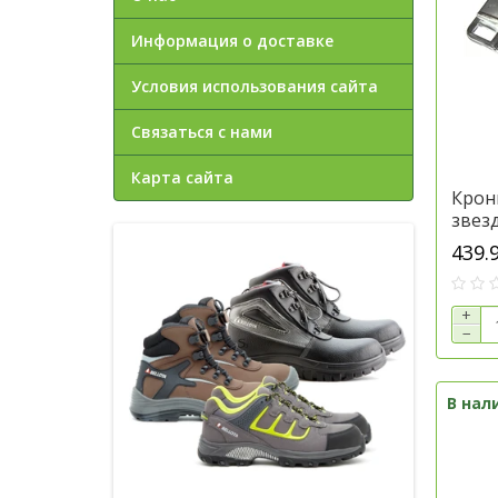
Информация о доставке
Условия использования сайта
Связаться с нами
Карта сайта
Крон
звезд
Джон
439.
+
−
В нал