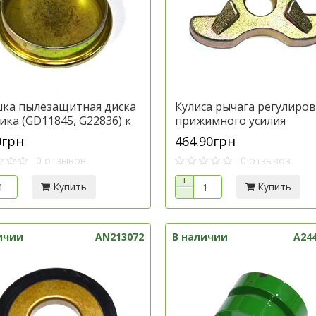
ка пылезащитная диска
Кулиса рычага регулиро
ика (GD11845, G22836) к
прижимного усилия
ике Джон Дир, артикул
(A54777/A89238) к техник
0грн
464.90грн
36
Джон Дир, артикул A6260
0 отзывов
0 отзывов
+
Купить
Купить
−
ичии
AN213072
В наличии
A244