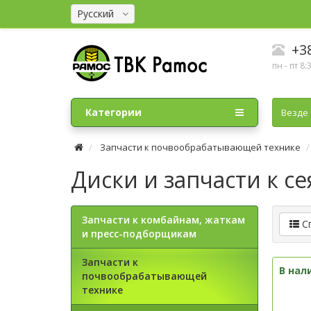
Русский
+38
пн - пт 8:
Категории
Везде
Запчасти к почвообрабатывающей технике
Диски и запчасти к се
Запчасти к комбайнам, жаткам
С
и пресс-подборщикам
Запчасти к
В нал
почвообрабатывающей
технике