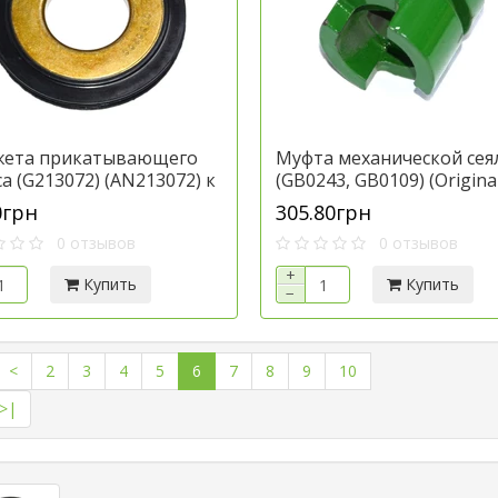
ета прикатывающего
Муфта механической сея
а (G213072) (AN213072) к
(GB0243, GB0109) (Original
ике Джон Дир, артикул
технике Джон Дир, арти
0грн
305.80грн
3072
A24484.Por
0 отзывов
0 отзывов
+
Купить
Купить
−
<
2
3
4
5
6
7
8
9
10
>|