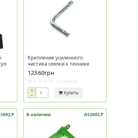
к
Крепление усиленного
кул
чистика сеялки к технике
Джон Дир, артикул A64447.P
123.60грн
0 отзывов
+
Купить
−
1692.P
В наличии
A52092.P