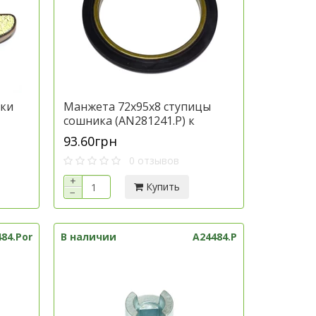
вки
Манжета 72х95х8 ступицы
сошника (AN281241.P) к
е
технике Джон Дир, артикул
93.60грн
9.P
AN281241.P
0 отзывов
+
Купить
−
84.Por
В наличии
A24484.P