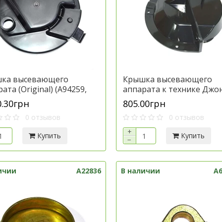
ка высевающего
Крышка высевающего
ата (Original) (A94259,
аппарата к технике Джо
06, AA35437) к технике
Дир, артикул A47532.P
0.30грн
805.00грн
 Дир, артикул
0 отзывов
0 отзывов
258.Por
+
Купить
Купить
−
ичии
A22836
В наличии
A6