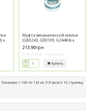
лки
Муфта механической сеялки
) к
(GB0243, GB0109, G24484) к
кул
технике Джон Дир, артикул
213.90грн
A24484.P
0 отзывов
+
Купить
−
Показано с 106 по 126 из 319 (всего 16 страниц)