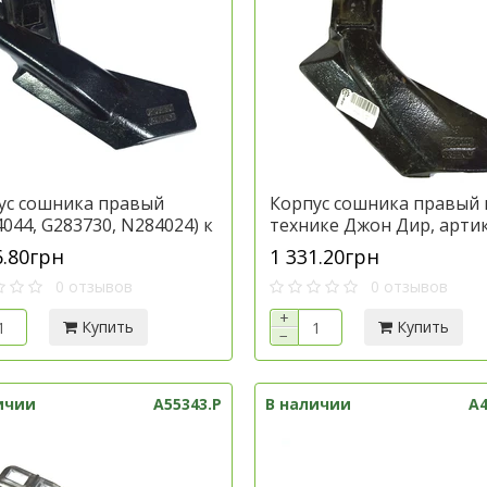
ус сошника правый
Корпус сошника правый 
044, G283730, N284024) к
технике Джон Дир, арти
ике Джон Дир, артикул
N280446
6.80грн
1 331.20грн
730
0 отзывов
0 отзывов
+
Купить
Купить
−
ичии
A55343.P
В наличии
A4