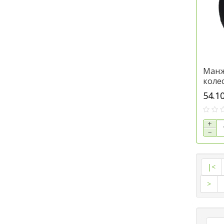
Манж
колес
техн
54.1
AN21
+
−
|<
>