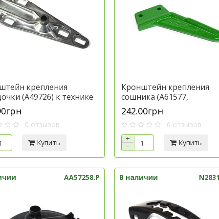
штейн крепления
Кронштейн крепления
очки (A49726) к технике
сошника (A61577,
 Дир, артикул A55343.P
GB0103,GB0241,A24899,GB
90грн
242.00грн
к технике Джон Дир, арт
0 отзывов
0 отзывов
A41692.P
+
Купить
Купить
−
ичии
AA57258.P
В наличии
N2831