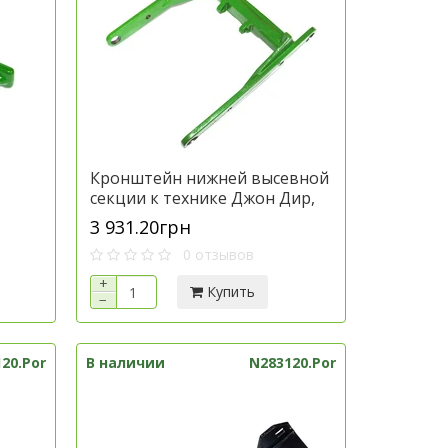
Кронштейн нижней высевной
секции к технике Джон Дир,
6241,AA54755.P)
артикул A52092.P
3 931.20грн
икул
0 отзывов
+
Купить
−
20.Por
В наличии
N283120.Por