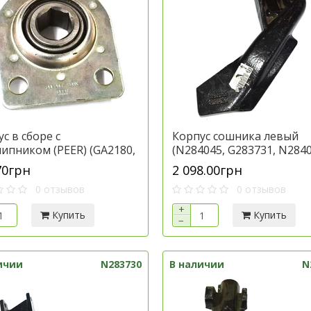
с в сборе с
Корпус сошника левый
ипником (PEER) (GA2180,
(N284045, G283731, N2840
39C, 00240151) к технике
технике Джон Дир, арти
70грн
2 098.00грн
 Дир, артикул AA35646.P
N283731
0 отзывов
0 отзывов
+
Купить
Купить
−
ичии
N283730
В наличии
N