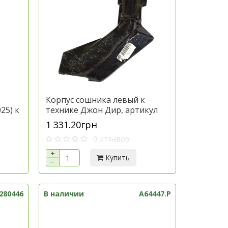
Корпус сошника левый к
25) к
технике Джон Дир, артикул
кул
N280447
1 331.20грн
0 отзывов
+
Купить
−
280446
В наличии
A64447.P