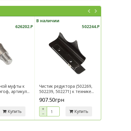
В наличии
В наличии
626202.P
502244.P
ной муфты к
Чистик редуктора (502269,
Кронштейн 
гоф, артикул...
502239, 502271) к технике...
технике Гери
907.50грн
7 290.00г
+
+
Купить
Купить
−
−