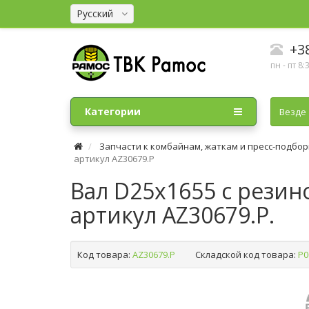
Русский
+38
пн - пт 8:
Категории
Везде
Запчасти к комбайнам, жаткам и пресс-подбо
артикул AZ30679.P
Вал D25х1655 с резин
артикул AZ30679.P.
Код товара:
AZ30679.P
Складской код товара:
Р0