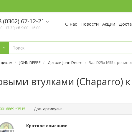
 (0362) 67-12-21
О нас
Новости
Акции
Доста
30 - 17:30; сб 9:00 - 16:00
рщикам
JOHN DEERE
Детали John Deere
Вал D25х1655 с резино
овыми втулками (Chaparro) к
0016869 *3515
Доп. артикулы:
Краткое описание