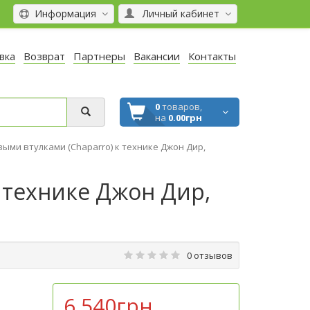
Информация
Личный кабинет
вка
Возврат
Партнеры
Вакансии
Контакты
0
товаров,
на
0.00грн
выми втулками (Chaparro) к технике Джон Дир,
 технике Джон Дир,
0 отзывов
6 540грн