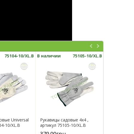
75104-10/XL.B
В наличии
75105-10/XL.B
В наличии
овые Unіversal
Рукавицы садовые 4х4 ,
Грабли куль
04-10/XL.B
артикул 75105-10/XL.B
зубый , арти
379.00грн
494.00грн