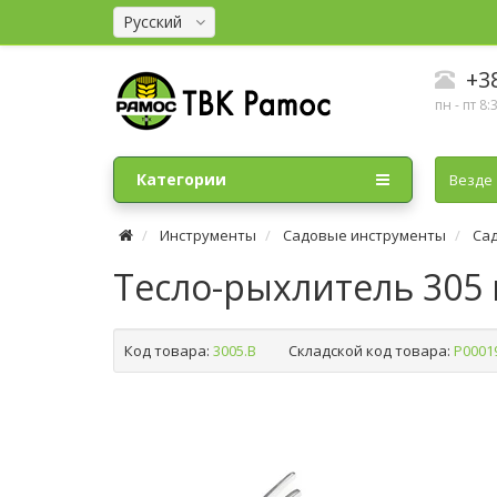
Русский
+38
пн - пт 8:
Категории
Везде
Инструменты
Садовые инструменты
Са
Тесло-рыхлитель 305 м
Код товара:
3005.B
Складской код товара:
Р0001