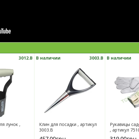
3012.B
В наличии
3003.B
В наличии
ля лунок ,
Клин для посадки , артикул
Рукавицы сад
B
3003.B
, артикул 751
457.00грн
319.00грн