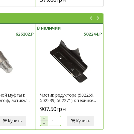
В наличии
В наличии
626202.P
502244.P
ной муфты к
Чистик редуктора (502269,
Кронштейн 
гоф, артикул...
502239, 502271) к технике...
технике Гери
907.50грн
7 290.00г
+
+
Купить
Купить
−
−