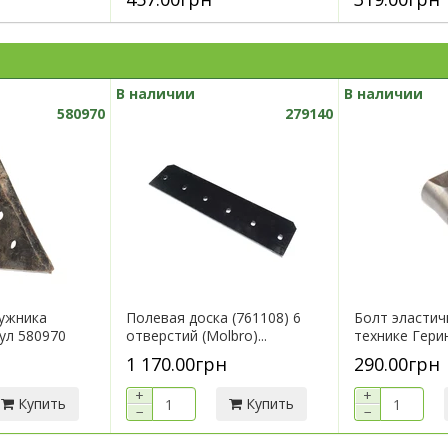
В наличии
В наличии
580970
279140
ужника
Полевая доска (761108) 6
Болт эластич
кул 580970
отверстий (Molbro)...
технике Герин
1 170.00грн
290.00грн
+
+
Купить
Купить
−
−