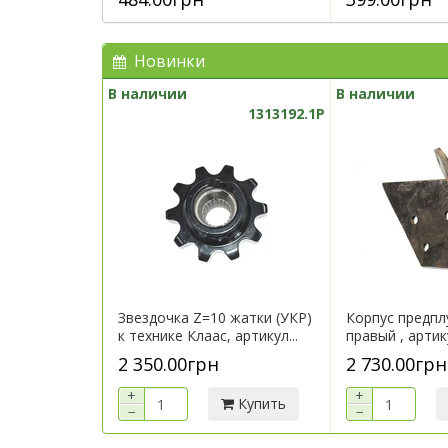
Новинки
В наличии
В наличии
1313192.1P
Звездочка Z=10 жатки (УКР)
Корпус предпл
к технике Клаас, артикул...
правый , арти
2 350.00грн
2 730.00грн
+
+
Купить
−
−