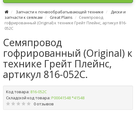
Запчасти к почвообрабатывающей технике
Диски и
запчасти к сеялкам
Great Plains
Семяпровод
гофрированный (Original) к технике Грейт Плейнс, артикул 816-
052C
Семяпровод
гофрированный (Original) к
технике Грейт Плейнс,
артикул 816-052C.
Код товара:
816-052C
Складской код товара:
Р00041548 *41548
0 отзывов