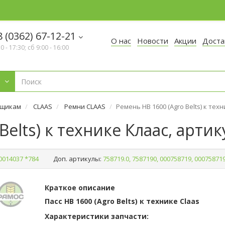
 (0362) 67-12-21
О нас
Новости
Акции
Доста
30 - 17:30; сб 9:00 - 16:00
рщикам
CLAAS
Ремни CLAAS
Ремень HB 1600 (Agro Belts) к тех
Belts) к технике Клаас, артик
0014037 *784
Доп. артикулы:
758719.0, 7587190, 000758719, 00075871
Краткое описание
Пасс HB 1600 (Agro Belts) к технике Claas
Характеристики запчасти: