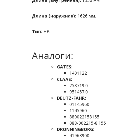
Длина (внутренняя):
1556 мм.
Длина (наружная):
1626 мм.
Тип:
HB.
Аналоги:
GATES:
1401122
CLAAS:
758719.0
951457.0
DEUTZ-FAHR:
01145960
1145960
880022158155
088-002215-8.155
DRONNINGBORG:
41963900