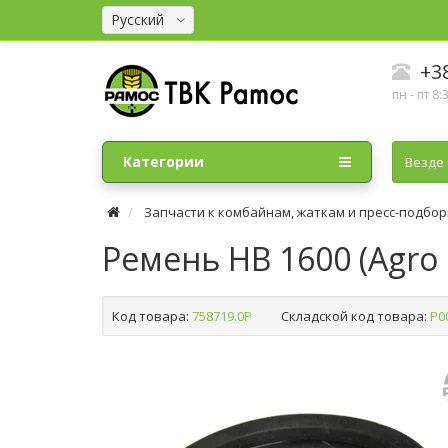
Русский
+38
пн - пт 8:
Категории
Везде
Запчасти к комбайнам, жаткам и пресс-подбо
Ремень HB 1600 (Agro 
Код товара:
758719.0P
Складской код товара:
Р0