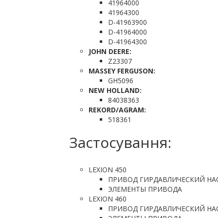
41964000
41964300
D-41963900
D-41964000
D-41964300
JOHN DEERE:
Z23307
MASSEY FERGUSON:
GH5096
NEW HOLLAND:
84038363
REKORD/AGRAM:
518361
Застосування:
LEXION 450
ПРИВОД ГИРДАВЛИЧЕСКИЙ НА
ЭЛЕМЕНТЫ ПРИВОДА
LEXION 460
ПРИВОД ГИРДАВЛИЧЕСКИЙ НА