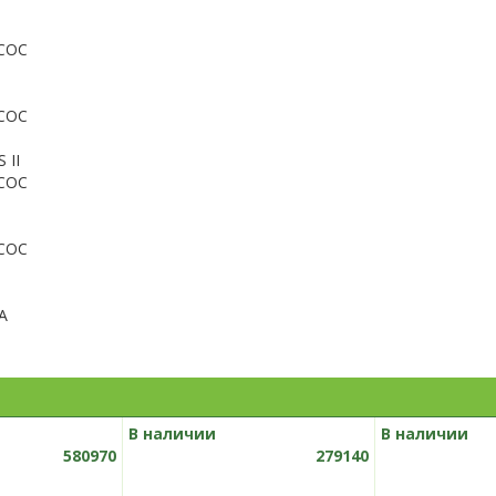
СОС
СОС
 II
СОС
СОС
А
В наличии
В наличии
580970
279140