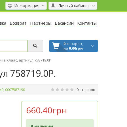
Информация
Личный кабинет
вка
Возврат
Партнеры
Вакансии
Контакты
0
товаров,
на
0.00грн
нике Клаас, артикул 758719.0P
ул 758719.0P.
9.0, 0007587190
0 отзывов
660.40грн
В наличии