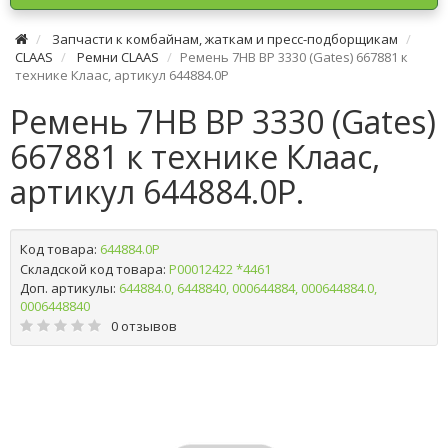
Запчасти к комбайнам, жаткам и пресс-подборщикам
CLAAS
Ремни CLAAS
Ремень 7HB BP 3330 (Gates) 667881 к
технике Клаас, артикул 644884.0P
Ремень 7HB BP 3330 (Gates)
667881 к технике Клаас,
артикул 644884.0P.
Код товара:
644884.0P
Складской код товара:
Р00012422 *4461
Доп. артикулы:
644884.0, 6448840, 000644884, 000644884.0,
0006448840
0 отзывов