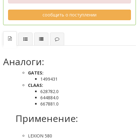
сообщить о поступлении
Аналоги:
GATES:
1499431
CLAAS:
628782.0
644884.0
667881.0
Применение:
LEXION 580