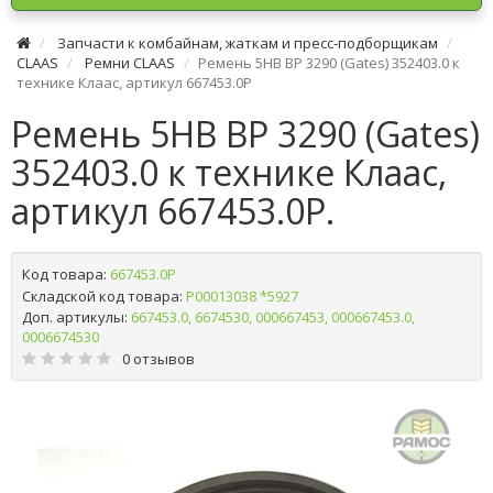
Запчасти к комбайнам, жаткам и пресс-подборщикам
CLAAS
Ремни CLAAS
Ремень 5HB BP 3290 (Gates) 352403.0 к
технике Клаас, артикул 667453.0P
Ремень 5HB BP 3290 (Gates)
352403.0 к технике Клаас,
артикул 667453.0P.
Код товара:
667453.0P
Складской код товара:
Р00013038 *5927
Доп. артикулы:
667453.0, 6674530, 000667453, 000667453.0,
0006674530
0 отзывов