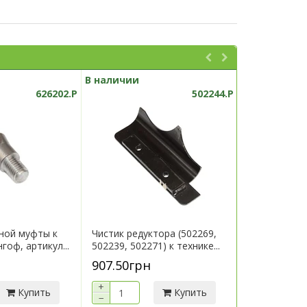
В наличии
В наличии
626202.P
502244.P
ной муфты к
Чистик редуктора (502269,
Кронштейн 
гоф, артикул...
502239, 502271) к технике...
технике Гери
907.50грн
7 290.00г
+
+
Купить
Купить
−
−