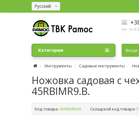
Русский
+38
пн - пт 8:
Категории
Везде
Инструменты
Садовые инструменты
Но
Ножовка садовая с че
45RBIMR9.B.
Код товара:
45RBIMR9.B
Складской код товара:
Р