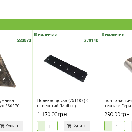
В наличии
В наличии
580970
279140
ужника
Полевая доска (761108) 6
Болт эластич
кул 580970
отверстий (Molbro)...
технике Герин
1 170.00грн
290.00грн
+
+
Купить
Купить
−
−