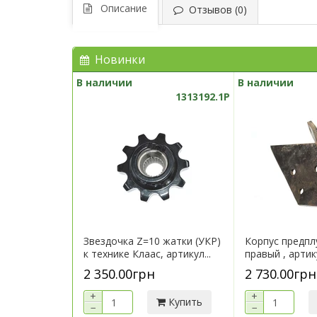
Описание
Отзывов (0)
Новинки
В наличии
В наличии
1313192.1P
Звездочка Z=10 жатки (УКР)
Корпус предпл
к технике Клаас, артикул...
правый , арти
2 350.00грн
2 730.00грн
+
+
Купить
−
−