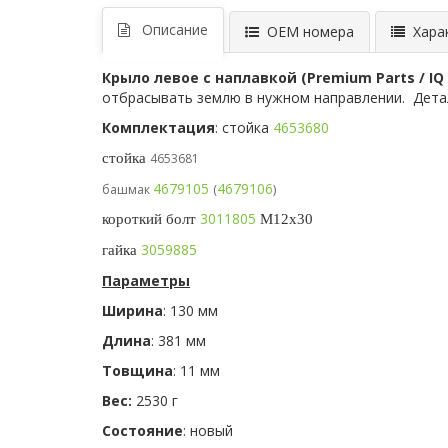
Описание
ОЕМ номера
Харак
Крыло левое с наплавкой (Premium Parts / IQ
отбрасывать землю в нужном направлении. Дета
Комплектация
: стойка
4653680
стойка
4653681
4679105
4679106
башмак
(
)
3011805
короткий болт
M12x30
3059885
гайка
Параметры
Ширина
: 130 мм
Длина
: 381 мм
Товщина
: 11 мм
Вес:
2530 г
Состояние
: новый