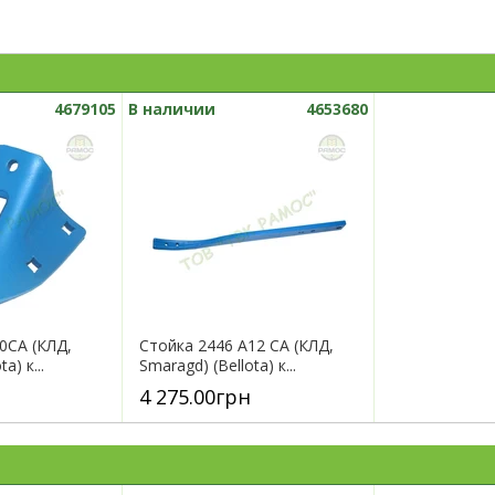
4679105
В наличии
4653680
0CA (КЛД,
Стойка 2446 A12 CA (КЛД,
a) к...
Smaragd) (Bellota) к...
4 275.00грн