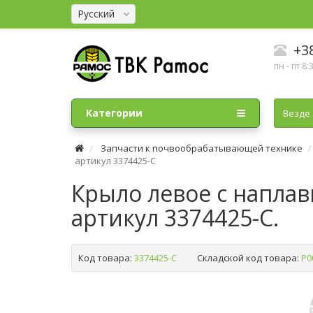
Русский
+38
пн - пт 8:
Категории
Везде
Запчасти к почвообрабатывающей технике
артикул 3374425-C
Крыло левое с наплавк
артикул 3374425-C.
Код товара:
3374425-C
Складской код товара:
Р0