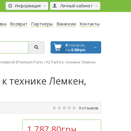
Информация
Личный кабинет
вка
Возврат
Партнеры
Вакансии
Контакты
0
товаров,
на
0.00грн
лавкой (Premium Parts / IQ Parts) к технике Лемкен,
) к технике Лемкен,
0 отзывов
1 787.80грн