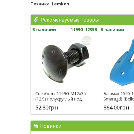
Техника
:
Lemken
Рекомендуемые товары
В наличии
1199G-1235B
В наличии
Спецболт 1199G М12х35
Башмак 1595 1
(12.9) полукруглый под...
Smaragd) (Bellot
52.80грн
864.00грн
Новинки