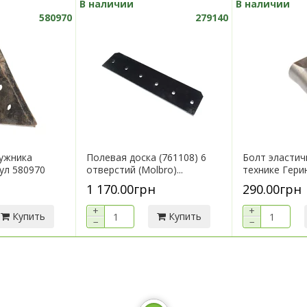
В наличии
В наличии
580970
279140
ужника
Полевая доска (761108) 6
Болт эластич
кул 580970
отверстий (Molbro)...
технике Герин
1 170.00грн
290.00грн
+
+
Купить
Купить
−
−