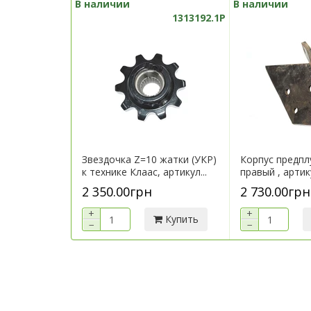
В наличии
В наличии
1313192.1P
Звездочка Z=10 жатки (УКР)
Корпус предпл
к технике Клаас, артикул...
правый , арти
2 350.00грн
2 730.00грн
+
+
Купить
−
−