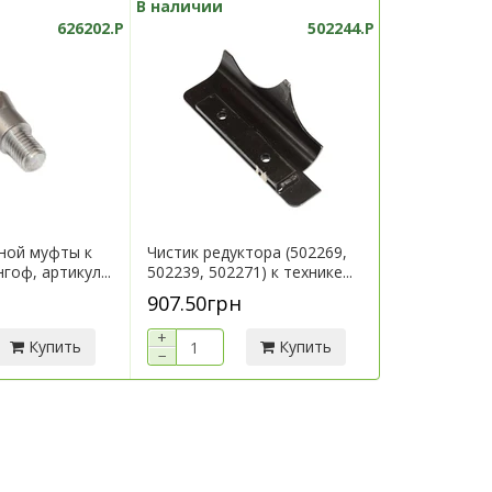
В наличии
В наличии
626202.P
502244.P
ной муфты к
Чистик редуктора (502269,
Кронштейн 
гоф, артикул...
502239, 502271) к технике...
технике Гери
907.50грн
7 290.00г
+
+
Купить
Купить
−
−