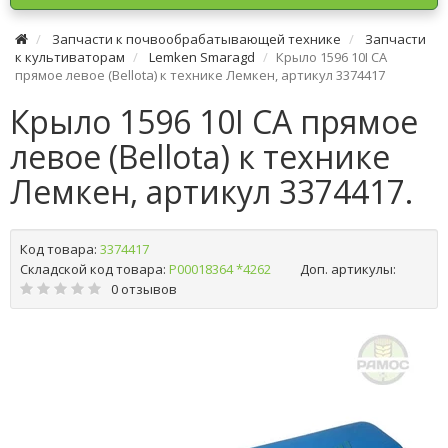
Запчасти к почвообрабатывающей технике
Запчасти
к культиваторам
Lemken Smaragd
Крыло 1596 10І CA
прямое левое (Bellota) к технике Лемкен, артикул 3374417
Крыло 1596 10І CA прямое
левое (Bellota) к технике
Лемкен, артикул 3374417.
Код товара:
3374417
Складской код товара:
Р00018364 *4262
Доп. артикулы:
0 отзывов