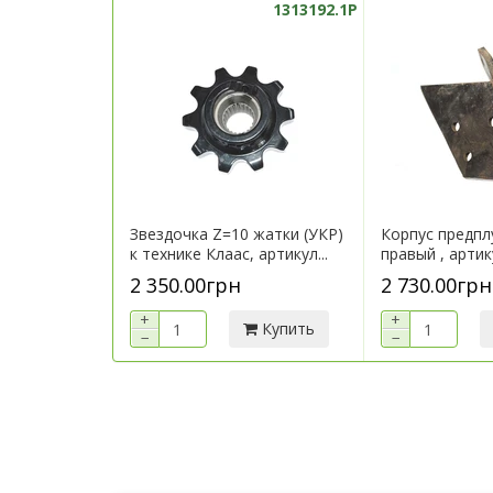
1313192.1P
Звездочка Z=10 жатки (УКР)
Корпус предпл
к технике Клаас, артикул...
правый , арти
2 350.00грн
2 730.00грн
+
+
Купить
−
−