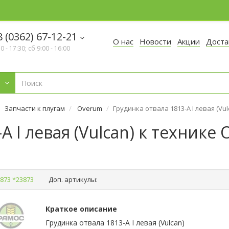
 (0362) 67-12-21
О нас
Новости
Акции
Доста
30 - 17:30; сб 9:00 - 16:00
Запчасти к плугам
Overum
Грудинка отвала 1813-A І левая (Vu
A І левая (Vulcan) к технике
873 *23873
Доп. артикулы:
Краткое описание
Грудинка отвала 1813-A І левая (Vulcan)