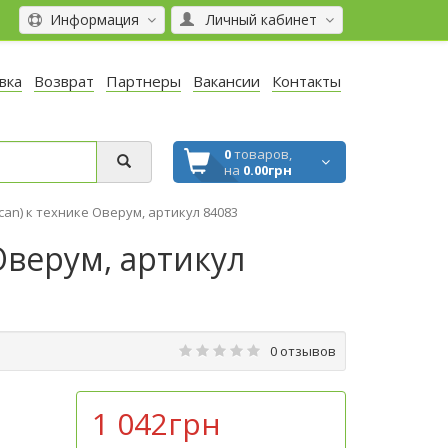
Информация
Личный кабинет
вка
Возврат
Партнеры
Вакансии
Контакты
0
товаров,
на
0.00грн
lcan) к технике Оверум, артикул 84083
 Оверум, артикул
0 отзывов
1 042грн