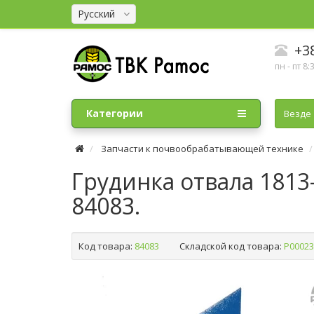
Русский
+38
пн - пт 8:
Категории
Везде
Запчасти к почвообрабатывающей технике
Грудинка отвала 1813-
84083.
Код товара:
84083
Складской код товара:
Р00023