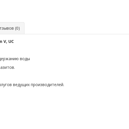
зывов (0)
 V, UC
удержанию воды
разитов.
плугов ведущих производителей.