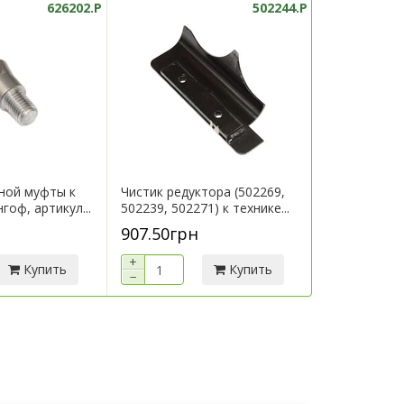
626202.P
502244.P
ной муфты к
Чистик редуктора (502269,
Кронштейн 
гоф, артикул...
502239, 502271) к технике...
технике Гери
907.50грн
7 290.00г
+
+
Купить
Купить
−
−