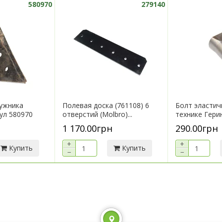
580970
279140
ужника
Полевая доска (761108) 6
Болт эластич
кул 580970
отверстий (Molbro)...
технике Герин
1 170.00грн
290.00грн
+
+
Купить
Купить
−
−