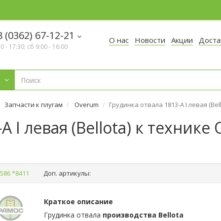
 (0362) 67-12-21
О нас
Новости
Акции
Доста
30 - 17:30; сб 9:00 - 16:00
Запчасти к плугам
Overum
Грудинка отвала 1813-A І левая (Bel
A І левая (Bellota) к технике
586 *8411
Доп. артикулы:
Краткое описание
Грудинка отвала
производства Bellota