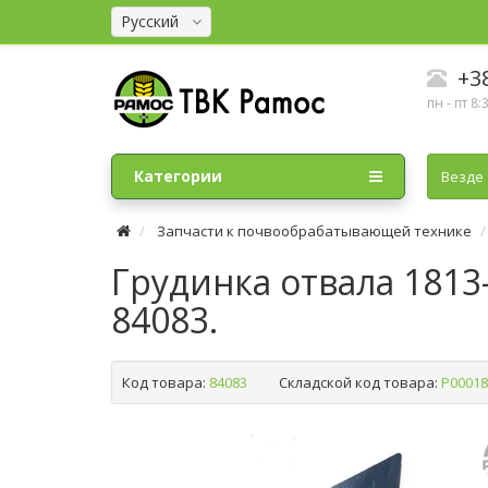
Русский
+38
пн - пт 8:
Категории
Везде
Запчасти к почвообрабатывающей технике
Грудинка отвала 1813-
84083.
Код товара:
84083
Складской код товара:
Р00018