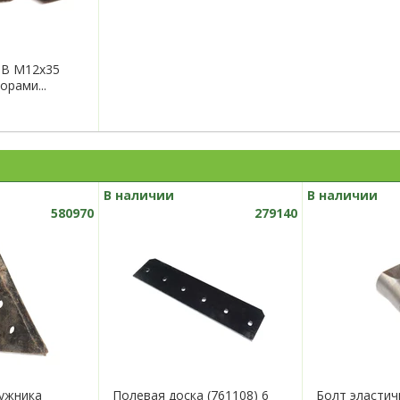
9B М12х35
порами...
В наличии
В наличии
580970
279140
ужника
Полевая доска (761108) 6
Болт эластич