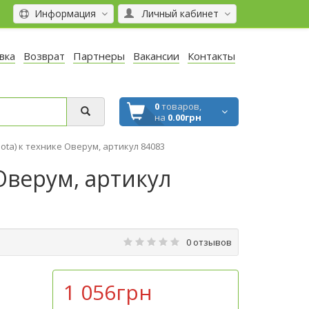
Информация
Личный кабинет
вка
Возврат
Партнеры
Вакансии
Контакты
0
товаров,
на
0.00грн
lota) к технике Оверум, артикул 84083
 Оверум, артикул
0 отзывов
1 056грн