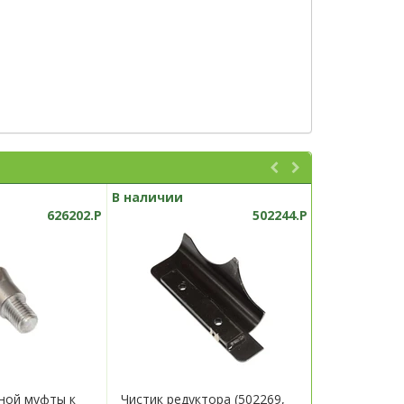
В наличии
В наличии
626202.P
502244.P
ной муфты к
Чистик редуктора (502269,
Кронштейн 