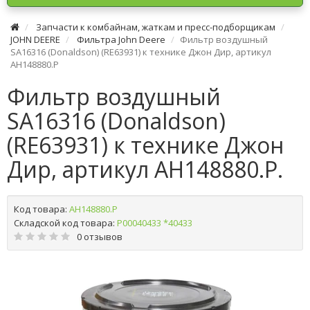
Запчасти к комбайнам, жаткам и пресс-подборщикам
JOHN DEERE
Фильтра John Deere
Фильтр воздушный
SA16316 (Donaldson) (RE63931) к технике Джон Дир, артикул
AH148880.P
Фильтр воздушный
SA16316 (Donaldson)
(RE63931) к технике Джон
Дир, артикул AH148880.P.
Код товара:
AH148880.P
Складской код товара:
Р00040433 *40433
0 отзывов