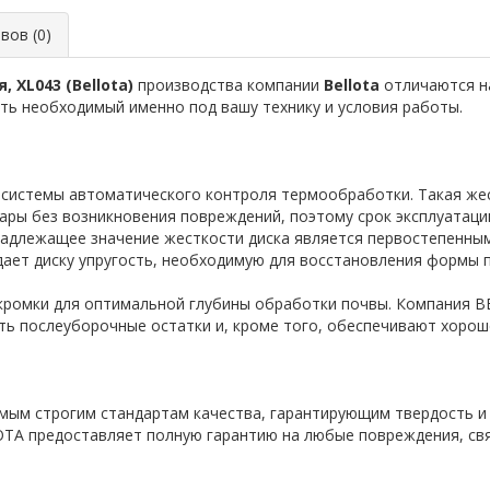
ов (0)
 XL043 (Bellota)
производства компании
Bellota
отличаются н
ть необходимый именно под вашу технику и условия работы.
 системы автоматического контроля термообработки. Такая жес
ры без возникновения повреждений, поэтому срок эксплуатаци
 Надлежащее значение жесткости диска является первостепенны
идает диску упругость, необходимую для восстановления формы
кромки для оптимальной глубины обработки почвы. Компания 
ть послеуборочные остатки и, кроме того, обеспечивают хорош
мым строгим стандартам качества, гарантирующим твердость и 
OTA предоставляет полную гарантию на любые повреждения, свя