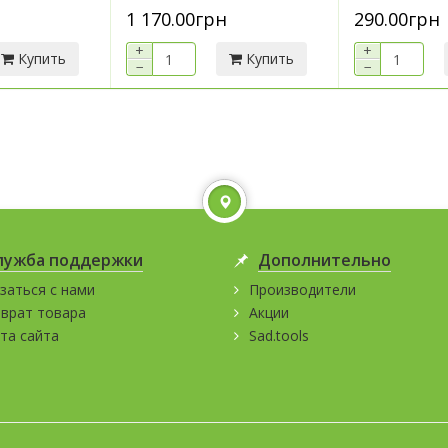
1 170.00грн
290.00грн
+
+
Купить
Купить
−
−
лужба поддержки
Дополнительно
заться с нами
Производители
врат товара
Акции
та сайта
Sad.tools