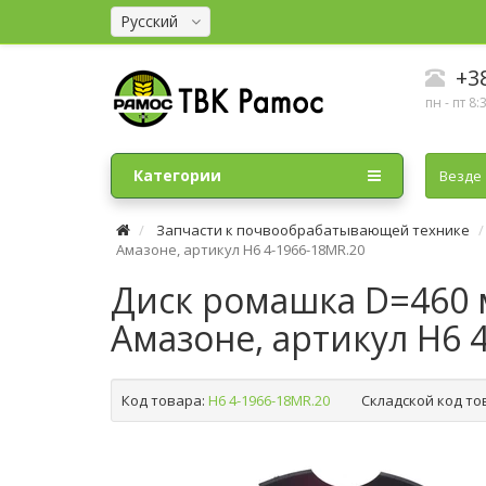
Русский
+38
пн - пт 8:
Категории
Везде
Запчасти к почвообрабатывающей технике
Амазоне, артикул H6 4-1966-18MR.20
Диск ромашка D=460 мм
Амазоне, артикул H6 
Код товара:
H6 4-1966-18MR.20
Складской код то