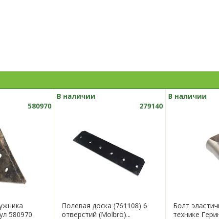
В наличии
В наличии
580970
279140
ужника
Полевая доска (761108) 6
Болт эластич
кул 580970
отверстий (Molbro)...
технике Герин