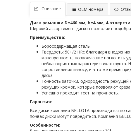
Описание
ОЕМ номера
Отзыв
Диск ромашки D=460 мм, h=4 мм, 4 отверстия,
Широкий ассортимент дисков позволяет подобра
Преимущества
:
Боросодержащая сталь.
Твердость: 50+/2 HRc благодаря внедрению
маневренность, позволяющие поглотить уда
неблагоприятных характеристиках грунта.
сопротивления износу, и в то же время пр
диска.
Точность заточки, однородность режущей 
режущих кромок, которые позволяют среза
Успешно проходят тест на прочность.
Гарантия:
Все диски компании BELLOTA производятся по са
почвах диски могут повредиться. Компания BELL
Особенности:
Внешняя кромка имеет угол заточки 30°.