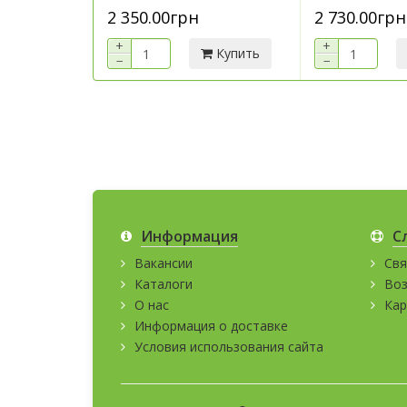
2 350.00грн
2 730.00грн
+
+
Купить
−
−
Информация
С
Вакансии
Свя
Каталоги
Воз
О нас
Кар
Информация о доставке
Условия использования сайта