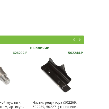
В наличии
В наличии
626202.P
502244.P
ной муфты к
Чистик редуктора (502269,
Кронштейн 
гоф, артикул...
502239, 502271) к технике...
технике Гери