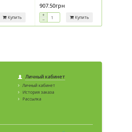
907.50грн
7 290.00г
+
+
Купить
Купить
−
−
Личный кабинет
Личный кабинет
История заказа
Рассылка