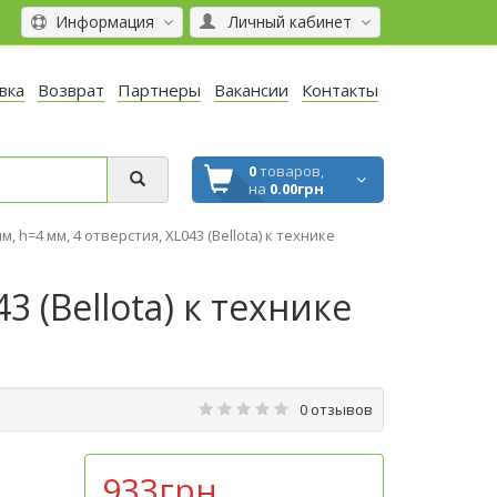
Информация
Личный кабинет
вка
Возврат
Партнеры
Вакансии
Контакты
0
товаров,
на
0.00грн
, h=4 мм, 4 отверстия, XL043 (Bellota) к технике
 (Bellota) к технике
0 отзывов
933грн