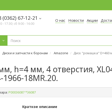
 (0362) 67-12-21
О нас
Новости
Акции
Доста
30 - 17:30; сб 9:00 - 16:00
Диски и запчасти к боронам
Amazone
Диск "ромашка" D=460 мм
, h=4 мм, 4 отверстия, XL043
4-1966-18MR.20.
вара:
Р00036087 *36087
Краткое описание