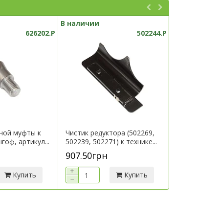
В наличии
В наличии
626202.P
502244.P
ной муфты к
Чистик редуктора (502269,
Кронштейн 
гоф, артикул...
502239, 502271) к технике...
технике Гери
907.50грн
7 290.00г
+
+
Купить
Купить
−
−