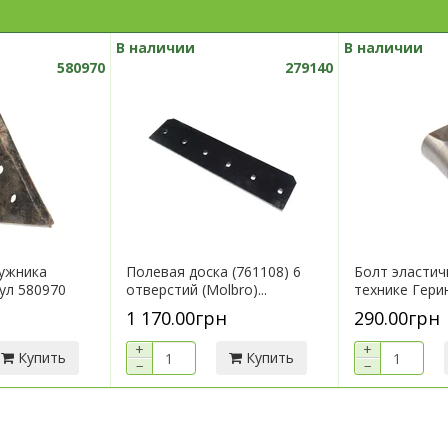
В наличии
В наличии
580970
279140
ужника
Полевая доска (761108) 6
Болт эластич
кул 580970
отверстий (Molbro)...
технике Герин
1 170.00грн
290.00грн
+
+
Купить
Купить
−
−