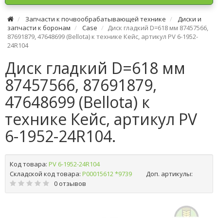
Запчасти к почвообрабатывающей технике
Диски и
запчасти к боронам
Case
Диск гладкий D=618 мм 87457566,
87691879, 47648699 (Bellota) к технике Кейс, артикул PV 6-1952-
24R104
Диск гладкий D=618 мм
87457566, 87691879,
47648699 (Bellota) к
технике Кейс, артикул PV
6-1952-24R104.
Код товара:
PV 6-1952-24R104
Складской код товара:
Р00015612 *9739
Доп. артикулы:
0 отзывов