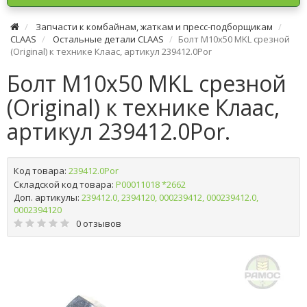
Запчасти к комбайнам, жаткам и пресс-подборщикам
CLAAS
Остальные детали CLAAS
Болт М10х50 MKL срезной
(Original) к технике Клаас, артикул 239412.0Por
Болт М10х50 MKL срезной
(Original) к технике Клаас,
артикул 239412.0Por.
Код товара:
239412.0Por
Складской код товара:
Р00011018 *2662
Доп. артикулы:
239412.0, 2394120, 000239412, 000239412.0,
0002394120
0 отзывов