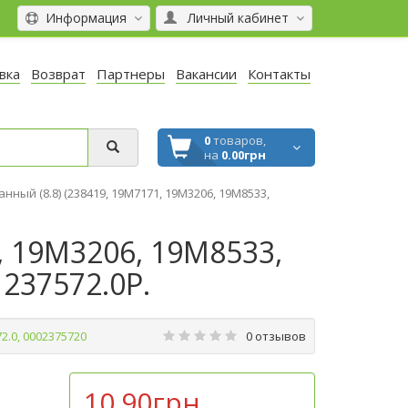
Информация
Личный кабинет
вка
Возврат
Партнеры
Вакансии
Контакты
0
товаров,
на
0.00грн
нный (8.8) (238419, 19M7171, 19M3206, 19M8533,
, 19M3206, 19M8533,
 237572.0P.
72.0, 0002375720
0 отзывов
10.90грн