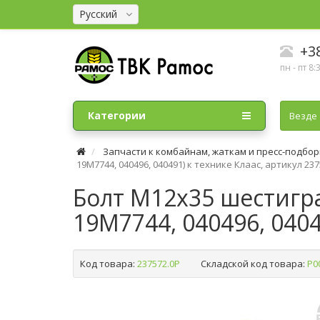
Русский
+38
пн - пт 8:
Категории
Везде
Запчасти к комбайнам, жаткам и пресс-подбо
19M7744, 040496, 040491) к технике Клаас, артикул 237
Болт М12х35 шестигра
19M7744, 040496, 0404
Код товара:
237572.0P
Складской код товара:
Р0