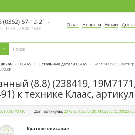
 (0362) 67-12-21
О нас
Новости
Акции
Доста
30 - 17:30; сб 9:00 - 16:00
рщикам
CLAAS
Остальные детали CLAAS
Болт М12х35 шестигра
572.0P
нный (8.8) (238419, 19M7171
91) к технике Клаас, артикул
0010785 *3116
Доп. артикулы:
237572.0, 2375720, 000237572, 0002375
Краткое описание