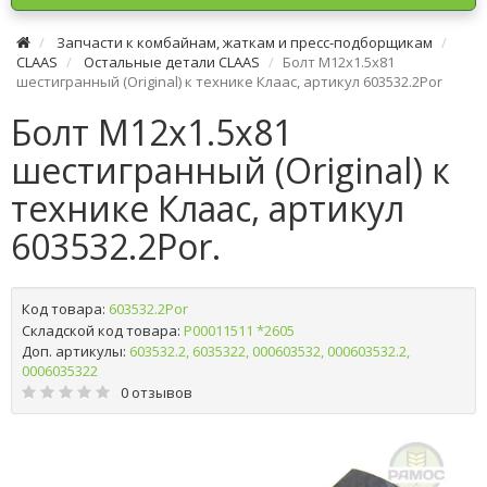
Запчасти к комбайнам, жаткам и пресс-подборщикам
CLAAS
Остальные детали CLAAS
Болт М12х1.5х81
шестигранный (Original) к технике Клаас, артикул 603532.2Por
Болт М12х1.5х81
шестигранный (Original) к
технике Клаас, артикул
603532.2Por.
Код товара:
603532.2Por
Складской код товара:
Р00011511 *2605
Доп. артикулы:
603532.2, 6035322, 000603532, 000603532.2,
0006035322
0 отзывов