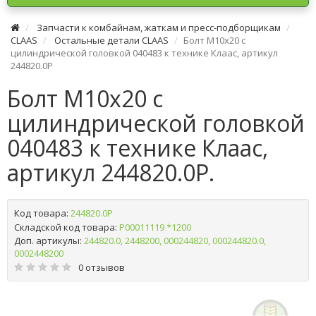
Запчасти к комбайнам, жаткам и пресс-подборщикам
CLAAS
Остальные детали CLAAS
Болт М10х20 с
цилиндрической головкой 040483 к технике Клаас, артикул
244820.0P
Болт М10х20 с
цилиндрической головкой
040483 к технике Клаас,
артикул 244820.0P.
Код товара:
244820.0P
Складской код товара:
Р00011119 *1200
Доп. артикулы:
244820.0, 2448200, 000244820, 000244820.0,
0002448200
0 отзывов