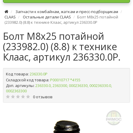
Запчасти к комбайнам, жаткам и пресс-подборщикам
CLAAS
Остальные детали CLAAS
Болт М8х25 потайной
(233982.0) (8.8) к технике Клаас, артикул 236330.0P
Болт М8х25 потайной
(233982.0) (8.8) к технике
Клаас, артикул 236330.0P.
Код товара:
236330.0P
Складской код товара:
Р00010717 *4155
Доп. артикулы:
236330.0, 2363300, 000236330, 000236330.0,
0002363300
0 отзывов