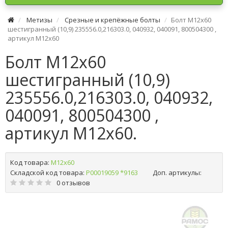
Метизы
Срезные и крепёжные болты
Болт М12х60
шестигранный (10,9) 235556.0,216303.0, 040932, 040091, 800504300 ,
артикул М12х60
Болт М12х60
шестигранный (10,9)
235556.0,216303.0, 040932,
040091, 800504300 ,
артикул М12х60.
Код товара:
М12х60
Складской код товара:
Р00019059 *9163
Доп. артикулы:
0 отзывов