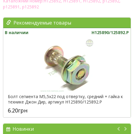
Каталожний номер:H125892, H125891, H125892, р125892,
р125891, р125892
Рекомендуемые товары
В наличии
H125890/125892.P
Болт сегмента М5,5х22 под отвертку, средний + гайка к
технике Джон Дир, артикул H125890/125892.P
6.20грн
Новинки