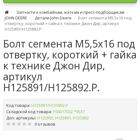
Запчасти к комбайнам, жаткам и пресс-подборщикам
JOHN DEERE
Детали John Deere
Болт сегмента М5,5х16 под
отвертку, короткий + гайка к технике Джон Дир, артикул
H125891/H125892.P
Болт сегмента М5,5х16 под
отвертку, короткий + гайка
к технике Джон Дир,
артикул
H125891/H125892.P.
Код товара:
H125891/H125892.P
Складской код товара:
Р00017022 *9537
Доп. артикулы:
H125892, Н125891, Н125892
0 отзывов