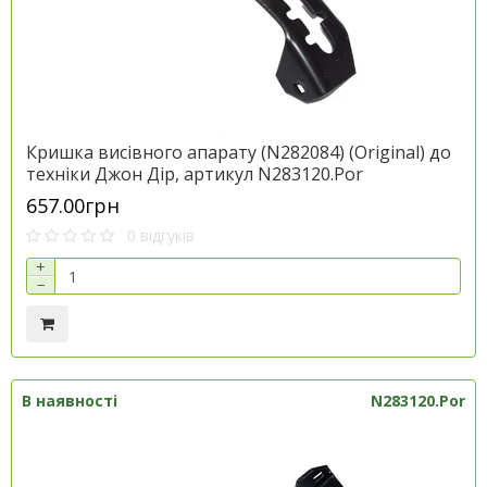
Кришка висівного апарату (N282084) (Original) до
техніки Джон Дір, артикул N283120.Por
657.00грн
0 відгуків
+
−
В наявності
N283120.Por