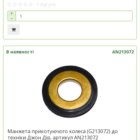
0 відгуків
+
−
В наявності
AN213072
Манжета прикотуючого колеса (G213072) до
техніки Джон Дір, артикул AN213072