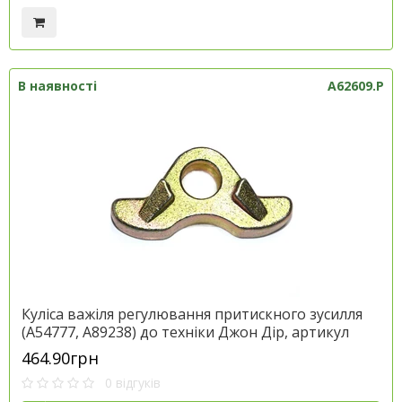
В наявності
A62609.P
Куліса важіля регулювання притискного зусилля
(A54777, A89238) до техніки Джон Дір, артикул
A62609.P
464.90грн
0 відгуків