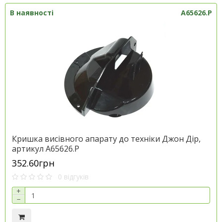
В наявності
A65626.P
Кришка висівного апарату до техніки Джон Дір,
артикул A65626.P
352.60грн
0 відгуків
+
−