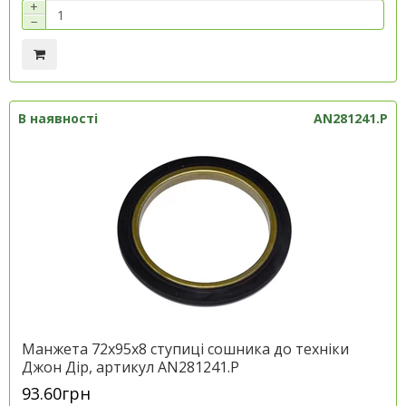
+
−
В наявності
AN281241.P
Манжета 72х95х8 ступиці сошника до техніки
Джон Дір, артикул AN281241.P
93.60грн