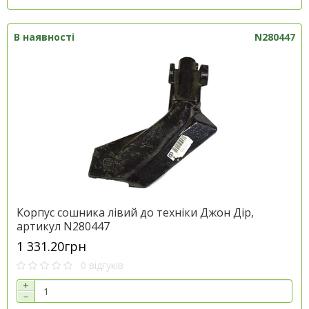
В наявності
N280447
Корпус сошника лівий до техніки Джон Дір,
артикул N280447
1 331.20грн
0 відгуків
+
−