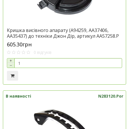
Кришка висівного апарату (A94259, AA37406,
AA35437) до техніки Джон Дір, артикул AA57258.P
605.30грн
0 відгуків
+
−
В наявності
N283120.Por