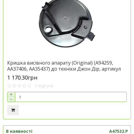
Кришка висівного апарату (Original) (A94259,
AA37406, AA35437) до техніки Джон Дір, артикул
AA57258.Por
1 170.30грн
0 відгуків
+
−
В наявності
A47532.P