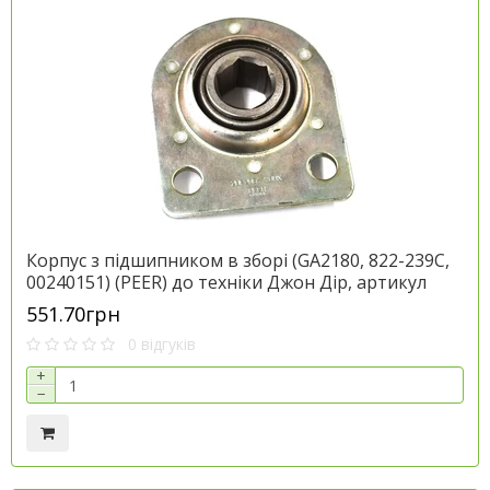
Корпус з підшипником в зборі (GA2180, 822-239C,
00240151) (PEER) до техніки Джон Дір, артикул
AA35646.P
551.70грн
0 відгуків
+
−