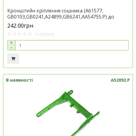
Кронштейн кріплення сошника (A61577,
GB0103,GB0241,A24899,GB6241,AA54755.P) до
техніки Джон Дір, артикул A41692.P
242.00грн
0 відгуків
+
−
В наявності
A52092.P