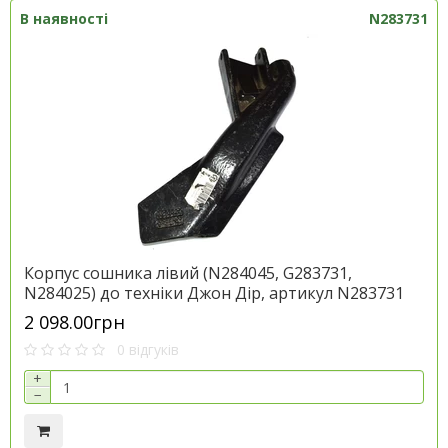
В наявності
N283731
Корпус сошника лівий (N284045, G283731,
N284025) до техніки Джон Дір, артикул N283731
2 098.00грн
0 відгуків
+
−