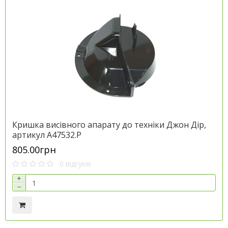
Кришка висівного апарату до техніки Джон Дір,
артикул A47532.P
805.00грн
0 відгуків
+
−