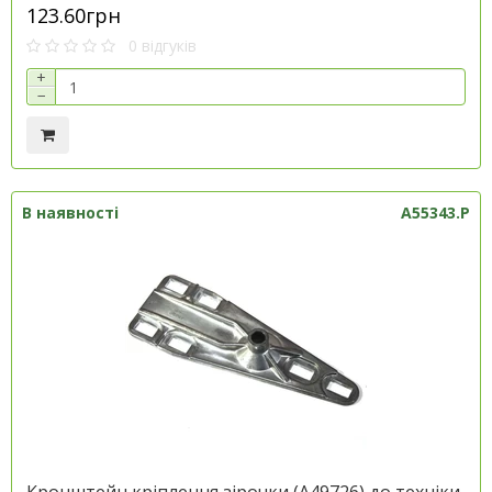
123.60грн
0 відгуків
+
−
В наявності
A55343.P