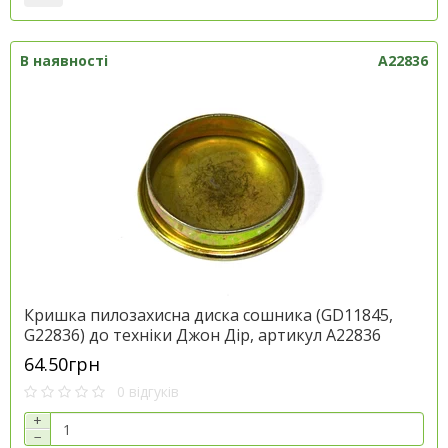
В наявності
A22836
Кришка пилозахисна диска сошника (GD11845,
G22836) до техніки Джон Дір, артикул A22836
64.50грн
0 відгуків
+
−