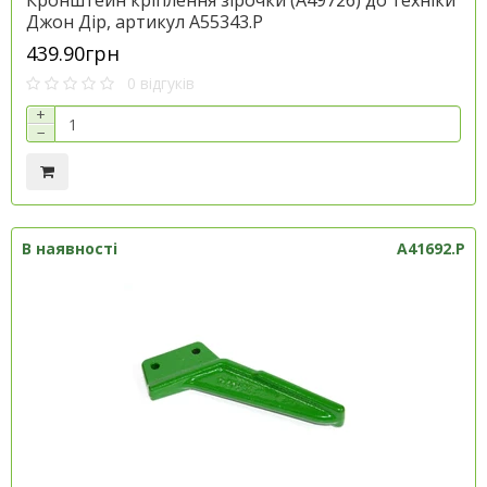
Кронштейн кріплення зірочки (A49726) до техніки
Джон Дір, артикул A55343.P
439.90грн
0 відгуків
+
−
В наявності
A41692.P