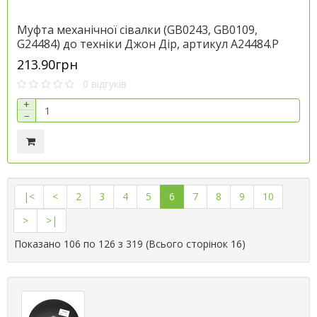
Муфта механічної сівалки (GB0243, GB0109,
G24484) до техніки Джон Дір, артикул A24484.P
213.90грн
0 відгуків
+
−
|<
<
2
3
4
5
6
7
8
9
10
>
>|
Показано 106 по 126 з 319 (Всього сторінок 16)