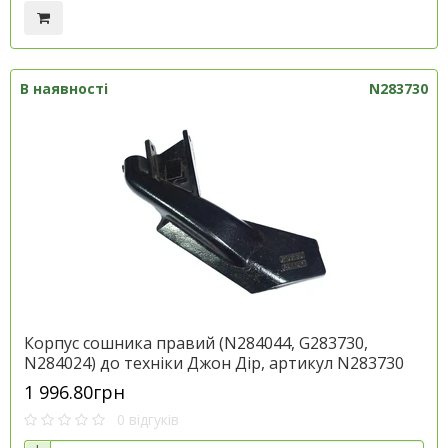
В наявності
N283730
Корпус сошника правий (N284044, G283730,
N284024) до техніки Джон Дір, артикул N283730
1 996.80грн
0 відгуків