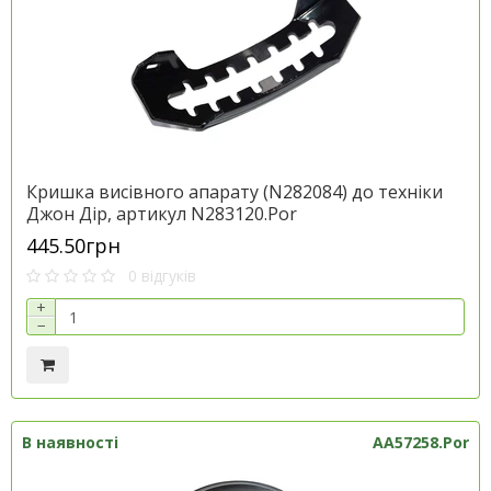
Кришка висівного апарату (N282084) до техніки
Джон Дір, артикул N283120.Por
445.50грн
0 відгуків
+
−
В наявності
AA57258.Por