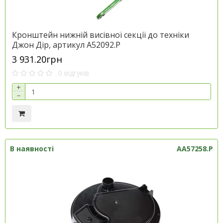
Кронштейн нижній висівної секції до техніки
Джон Дір, артикул A52092.P
3 931.20грн
0 відгуків
+
−
В наявності
AA57258.P