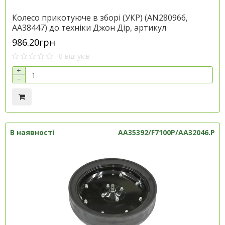
Колесо прикотуюче в зборі (УКР) (AN280966,
AA38447) до техніки Джон Дір, артикул
AN281359.P
986.20грн
0 відгуків
+
−
В наявності
AA35392/F7100P/AA32046.P