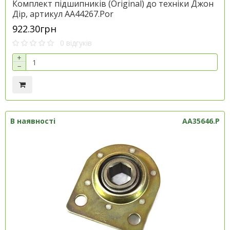
Комплект підшипників (Original) до техніки Джон
Дір, артикул AA44267.Por
922.30грн
0 відгуків
+
−
В наявності
AA35646.P