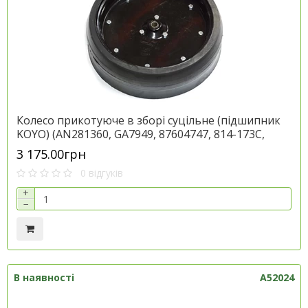
Колесо прикотуюче в зборі суцільне (підшипник
KOYO) (AN281360, GA7949, 87604747, 814-173C,
700727657) (УКР) до техніки Джон Дір, артикул
3 175.00грн
AA66604
0 відгуків
+
−
В наявності
A52024