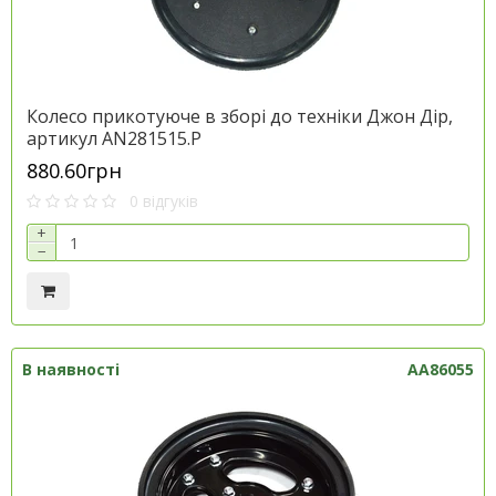
Колесо прикотуюче в зборі до техніки Джон Дір,
артикул AN281515.P
880.60грн
0 відгуків
+
−
В наявності
AA86055