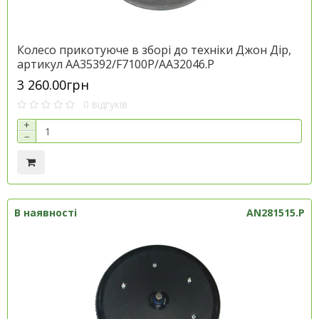
Колесо прикотуюче в зборі до техніки Джон Дір,
артикул AA35392/F7100P/AA32046.P
3 260.00грн
0 відгуків
+
−
В наявності
AN281515.P