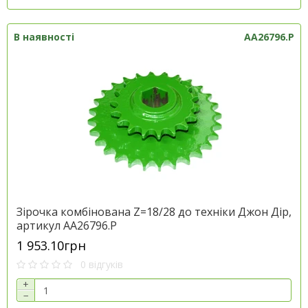
В наявності
AA26796.P
Зірочка комбінована Z=18/28 до техніки Джон Дір,
артикул AA26796.P
1 953.10грн
0 відгуків
+
−