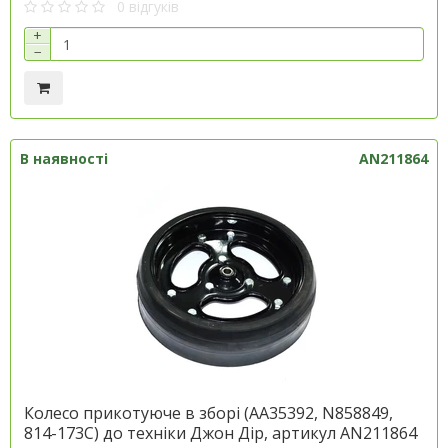
0 відгуків
+
−
В наявності
AN211864
Колесо прикотуюче в зборі (AA35392, N858849,
814-173C) до техніки Джон Дір, артикул AN211864