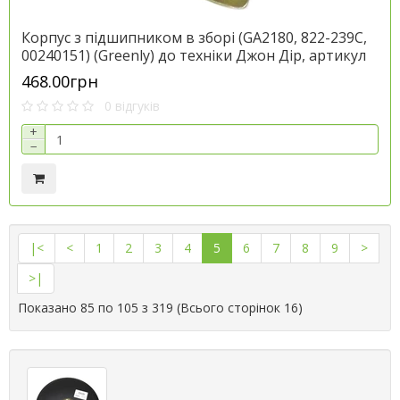
Корпус з підшипником в зборі (GA2180, 822-239C,
00240151) (Greenly) до техніки Джон Дір, артикул
AA35646.P
468.00грн
0 відгуків
+
−
|<
<
1
2
3
4
5
6
7
8
9
>
>|
Показано 85 по 105 з 319 (Всього сторінок 16)