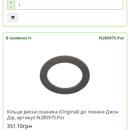
+
−
В наявності
N280975.Por
Кільце диска сошника (Original) до техніки Джон
Дір, артикул N280975.Por
351.10грн