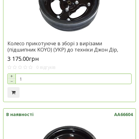
Колесо прикотуюче в зборі з вирізами
(підшипник KOYO) (УКР) до техніки Джон Дір,
артикул AA86055
3 175.00грн
0 відгуків
+
−
В наявності
AA66604