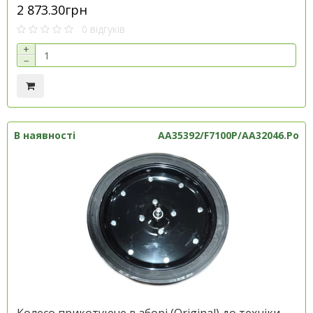
2 873.30грн
0 відгуків
+
−
В наявності
AA35392/F7100P/AA32046.Po