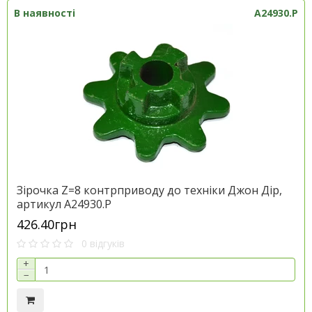
В наявності
A24930.P
Зірочка Z=8 контрприводу до техніки Джон Дір,
артикул A24930.P
426.40грн
0 відгуків
+
−