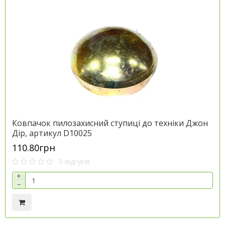
Ковпачок пилозахисний ступиці до техніки Джон
Дір, артикул D10025
110.80грн
0 відгуків
+
−