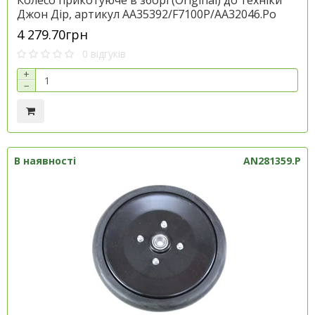
Колесо прикотуюче в зборі (Original) до техніки
Джон Дір, артикул AA35392/F7100P/AA32046.Po
4 279.70грн
0 відгуків
+
−
В наявності
AN281359.P