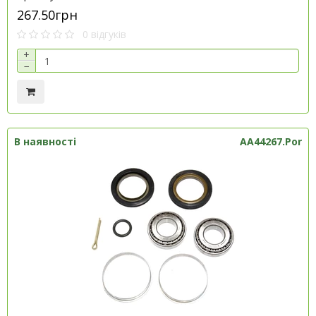
267.50грн
0 відгуків
+
−
В наявності
AA44267.Por