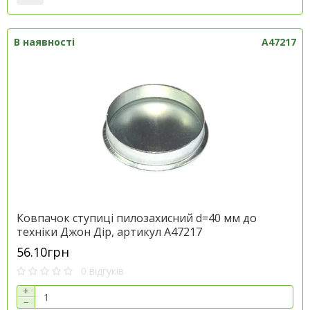
В наявності
A47217
Ковпачок ступиці пилозахисний d=40 мм до
техніки Джон Дір, артикул A47217
56.10грн
0 відгуків
+
−