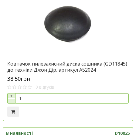
Ковпачок пилезахисний диска сошника (GD11845)
до техніки Джон Дір, артикул A52024
38.50грн
0 відгуків
+
−
В наявності
D10025