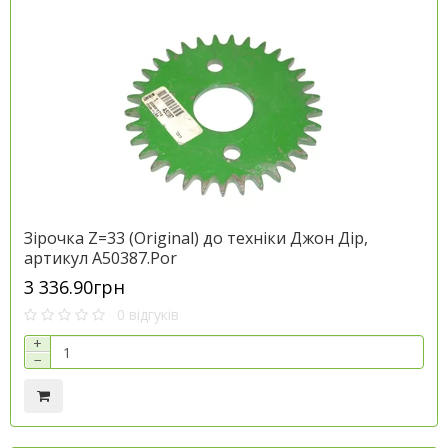
Зірочка Z=33 (Original) до техніки Джон Дір,
артикул A50387.Por
3 336.90грн
0 відгуків
+
−