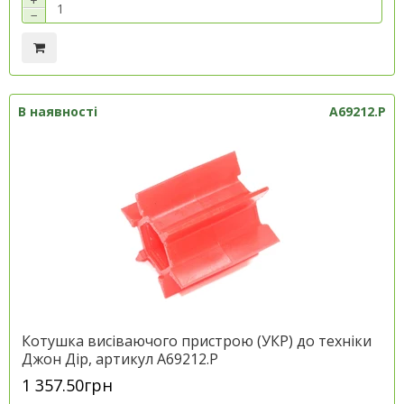
+
−
В наявності
A69212.P
Котушка висіваючого пристрою (УКР) до техніки
Джон Дір, артикул A69212.P
1 357.50грн