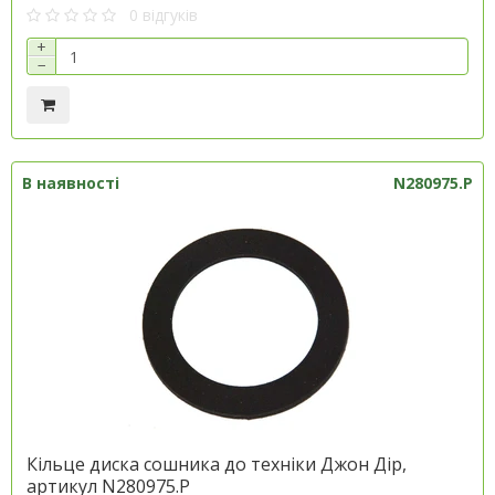
0 відгуків
+
−
В наявності
N280975.P
Кільце диска сошника до техніки Джон Дір,
артикул N280975.P