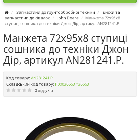
Запчастини до грунтообробної техніки
Диски та
запчастини до сівалок
John Deere
Манжета 72х95х8
ступиці сошника до техніки Джон Дір, артикул AN281241.P
Манжета 72х95х8 ступиці
сошника до техніки Джон
Дір, артикул AN281241.P.
Код товару:
AN281241.P
Складський код товару:
Р00036663 *36663
0 відгуків