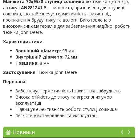
Манжета 72х95х8 ступиці сошника
до техніки Джон Дір,
артикул
AN281241.P
— манжета, призначена для ступиці
сошника, що забезпечує герметичність і захист від
проникнення бруду, пилу та вологи. Виготовлена з
високоякісних матеріалів для забезпечення надійної роботи
техніки John Deere.
Характеристики:
Зовнішній діаметр:
95 мм
Внутрішній діаметр:
72 мм
Товщина:
8 мм
Застосування:
Техніка John Deere
Переваги:
Забезпечує герметичність і захист від забруднень
Висока стійкість до зносу та агресивних умов
експлуатації
Підвищує ефективність роботи ступиці сошника
Легкість у встановленні та експлуатації
Новинки