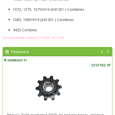
1072, 1075, 1075HY/4 (041201-) Combines
1085, 1085HY/4 (041201-) Combines
4425 Combine
Каталожний номер:Z11439, я11439
Новинки
В наявності
1313192.1P
Зірочка Z=10 жниварки (УКР) до техніки Клаас, артикул