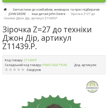
Запчастини до комбайнів, жниварок та прес-підбирачів
JOHN DEERE
Інші деталі John Deere
Зірочка Z=27 до
техніки Джон Дір, артикул Z11439.P
Зірочка Z=27 до техніки
Джон Дір, артикул
Z11439.P.
Код товару:
Z11439.P
Складський код товару:
Р00017426 *3543
Дод. артикули:
0 відгуків