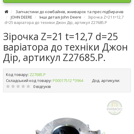
Запчастини до комбайнів, жниварок та прес-підбирачів
JOHN DEERE
Інші деталі John Deere
Зірочка Z=21 t=12,7
d=25 варіатора до техніки Джон Дір, артикул Z27685.P
Зірочка Z=21 t=12,7 d=25
варіатора до техніки Джон
Дір, артикул Z27685.P.
Код товару:
Z27685.P
Складський код товару:
Р00017512 *3964
Дод. артикули:
0 відгуків