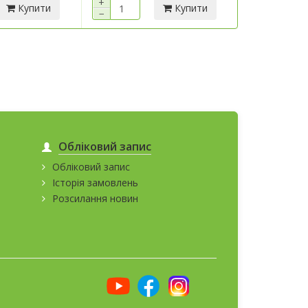
+
+
Купити
Купити
−
−
Обліковий запис
Обліковий запис
Історія замовлень
Розсилання новин