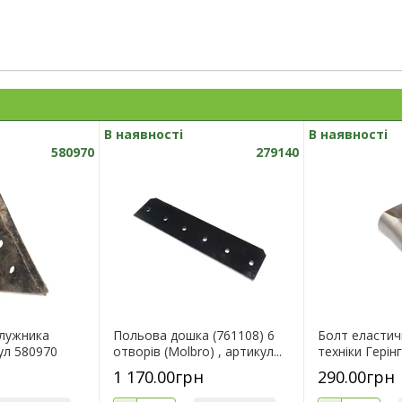
В наявності
В наявності
580970
279140
плужника
Польова дошка (761108) 6
Болт еластич
ул 580970
отворів (Molbro) , артикул...
техніки Герінг
1 170.00грн
290.00грн