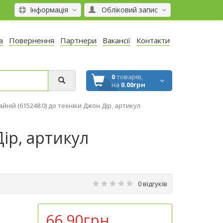
Інформація
Обліковий запис
а
Повернення
Партнери
Вакансії
Контакти
0
товарів,
на
0.00грн
йній (615248.0) до техніки Джон Дір, артикул
ір, артикул
0 відгуків
66.90грн