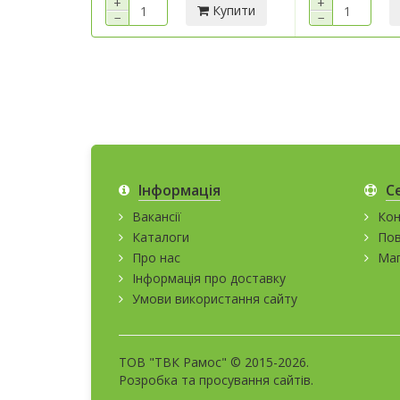
+
+
Купити
−
−
Інформація
С
Вакансії
Кон
Каталоги
Пов
Про нас
Мап
Інформація про доставку
Умови використання сайту
ТОВ "ТВК Рамос" © 2015-2026.
Розробка та
просування сайтів
.