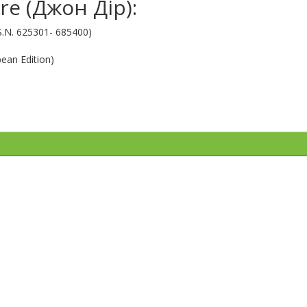
re (Джон Дір):
(S.N. 625301- 685400)
ean Edition)