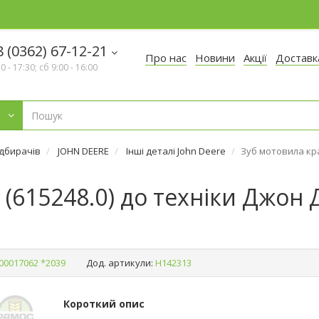
 (0362) 67-12-21
Про нас
Новини
Акції
Доставк
30 - 17:30; сб 9:00 - 16:00
ідбирачів
JOHN DEERE
Інші деталі John Deere
Зуб мотовила кра
(615248.0) до техніки Джон Д
00017062 *2039
Дод. артикули:
Н142313
Короткий опис