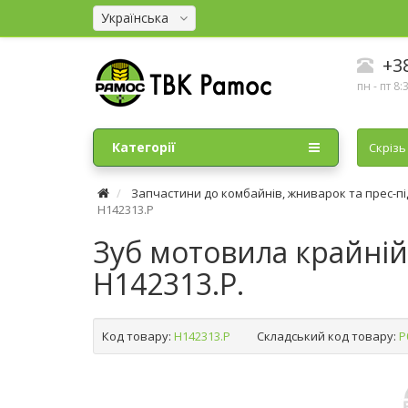
Українська
+38
пн - пт 8:
Категорії
Cкрізь
Запчастини до комбайнів, жниварок та прес-п
H142313.P
Зуб мотовила крайній 
H142313.P.
Код товару:
H142313.P
Складський код товару:
Р