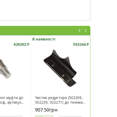
В наявності
В наявності
626202.P
502244.P
ної муфти до
Чистик редуктора (502269,
Кронштейн 
оф, артикул...
502239, 502271) до техніки...
техніки Герін
907.50грн
7 290.00г