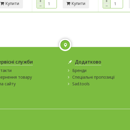
+
+
Купити
Купити
−
−
ервісні служби
Додатково
такти
Бренди
ернення товару
Спеціальні пропозиції
а сайту
Sad.tools