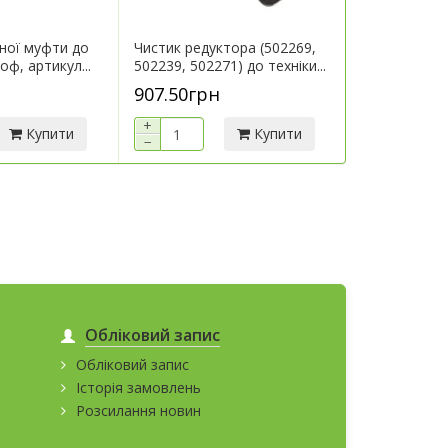
ної муфти до
Чистик редуктора (502269,
Кронштейн 
оф, артикул...
502239, 502271) до техніки...
техніки Герін
907.50грн
7 290.00г
+
+
Купити
Купити
−
−
Обліковий запис
Обліковий запис
Історія замовлень
Розсилання новин