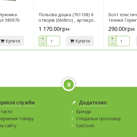
плужника
Польова дошка (761108) 6
Болт еластич
ул 580970
отворів (Molbro) , артикул...
техніки Герінг
1 170.00грн
290.00грн
+
+
Купити
Купити
−
−
ервісні служби
Додатково
такти
Бренди
ернення товару
Спеціальні пропозиції
а сайту
Sad.tools