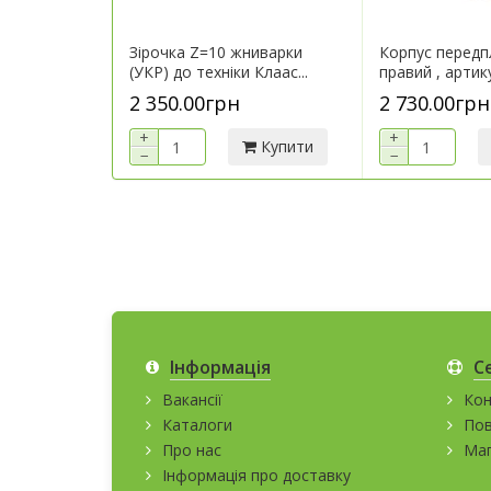
Зірочка Z=10 жниварки
Корпус перед
(УКР) до техніки Клаас...
правий , артик
2 350.00грн
2 730.00грн
+
+
Купити
−
−
Інформація
С
Вакансії
Кон
Каталоги
Пов
Про нас
Мап
Інформація про доставку