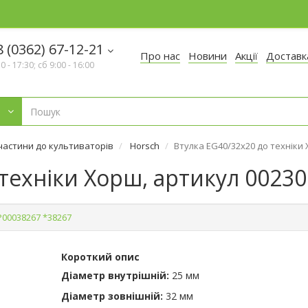
 (0362) 67-12-21
Про нас
Новини
Акції
Доставк
30 - 17:30; сб 9:00 - 16:00
частини до культиваторів
Horsch
Втулка EG40/32х20 до техніки 
техніки Хорш, артикул 00230
Р00038267 *38267
Короткий опис
Діаметр внутрішній:
25 мм
Діаметр зовнішній:
32 мм