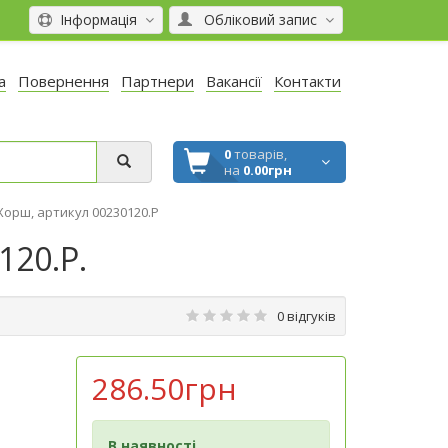
Інформація
Обліковий запис
а
Повернення
Партнери
Вакансії
Контакти
0
товарів,
на
0.00грн
Хорш, артикул 00230120.P
120.P.
0 відгуків
286.50грн
В наявності