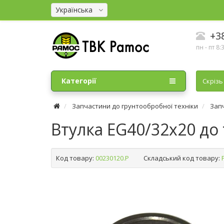
Українська
+38
пн - пт 8:
Категорії
Cкрізь
Запчастини до грунтообробної техніки
Зап
Втулка EG40/32х20 до 
Код товару:
00230120.P
Складський код товару: