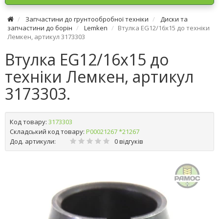
Запчастини до грунтообробної техніки
Диски та
запчастини до борін
Lemken
Втулка EG12/16x15 до техніки
Лемкен, артикул 3173303
Втулка EG12/16x15 до
техніки Лемкен, артикул
3173303.
Код товару:
3173303
Складський код товару:
Р00021267 *21267
Дод. артикули:
0 відгуків