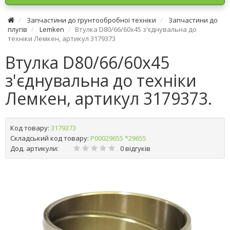
Запчастини до грунтообробної техніки
Запчастини до
плугів
Lemken
Втулка D80/66/60х45 з'єднувальна до
техніки Лемкен, артикул 3179373
Втулка D80/66/60х45
з'єднувальна до техніки
Лемкен, артикул 3179373.
Код товару:
3179373
Складський код товару:
Р00029655 *29655
Дод. артикули:
0 відгуків