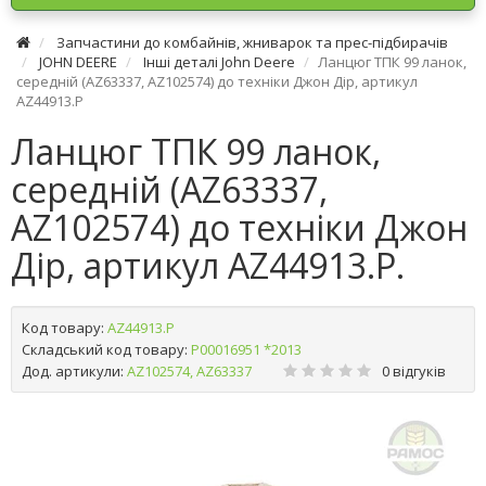
Запчастини до комбайнів, жниварок та прес-підбирачів
JOHN DEERE
Інші деталі John Deere
Ланцюг ТПК 99 ланок,
середній (AZ63337, AZ102574) до техніки Джон Дір, артикул
AZ44913.P
Ланцюг ТПК 99 ланок,
середній (AZ63337,
AZ102574) до техніки Джон
Дір, артикул AZ44913.P.
Код товару:
AZ44913.P
Складський код товару:
Р00016951 *2013
Дод. артикули:
AZ102574, AZ63337
0 відгуків