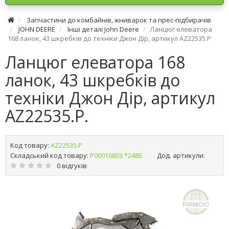
Запчастини до комбайнів, жниварок та прес-підбирачів
JOHN DEERE
Інші деталі John Deere
Ланцюг елеватора
168 ланок, 43 шкребків до техніки Джон Дір, артикул AZ22535.P
Ланцюг елеватора 168
ланок, 43 шкребків до
техніки Джон Дір, артикул
AZ22535.P.
Код товару:
AZ22535.P
Складський код товару:
Р00016803 *2485
Дод. артикули:
0 відгуків