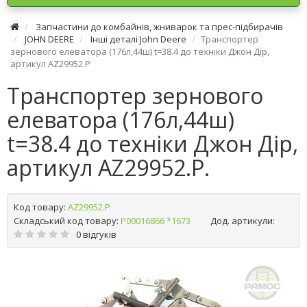
Запчастини до комбайнів, жниварок та прес-підбирачів
JOHN DEERE
Інші деталі John Deere
Транспортер
зернового елеватора (176л,44ш) t=38.4 до техніки Джон Дір,
артикул AZ29952.P
Транспортер зернового
елеватора (176л,44ш)
t=38.4 до техніки Джон Дір,
артикул AZ29952.P.
Код товару:
AZ29952.P
Складський код товару:
Р00016866 *1673
Дод. артикули:
0 відгуків