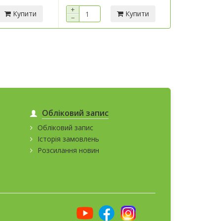
+
+
Купити
Купити
−
−
Обліковий запис
Обліковий запис
Історія замовлень
Розсилання новин