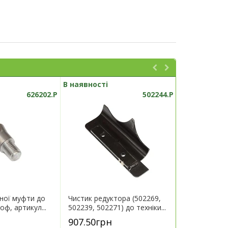
В наявності
В наявності
626202.P
502244.P
ної муфти до
Чистик редуктора (502269,
Кронштейн 
оф, артикул...
502239, 502271) до техніки...
техніки Герін
907.50грн
7 290.00г