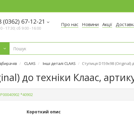
 (0362) 67-12-21
Про нас
Новини
Акції
Доставк
30 - 17:30; сб 9:00 - 16:00
ідбирачів
CLAAS
Інші деталі CLAAS
Ступиця D159х98 (Original) 
nal) до техніки Клаас, артик
Р00040902 *40902
Короткий опис