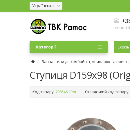
Українська
+38
пн - пт 8:
Категорії
Cкрізь
Запчастини до комбайнів, жниварок та прес-п
Ступиця D159х98 (Origi
Код товару:
798546.1Por
Складський код товару: