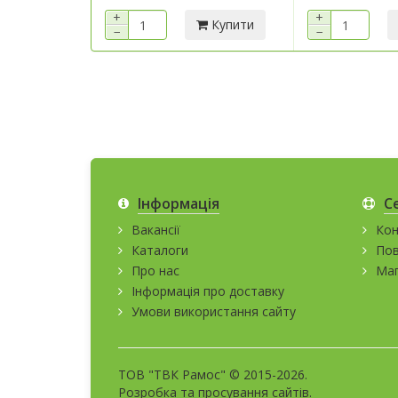
+
+
Купити
−
−
Інформація
С
Вакансії
Кон
Каталоги
Пов
Про нас
Мап
Інформація про доставку
Умови використання сайту
ТОВ "ТВК Рамос" © 2015-2026.
Розробка та
просування сайтів
.