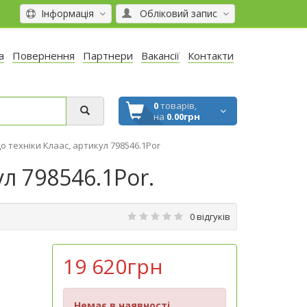
Інформація
Обліковий запис
а
Повернення
Партнери
Вакансії
Контакти
0
товарів,
на
0.00грн
до техніки Клаас, артикул 798546.1Por
ул 798546.1Por.
0 відгуків
19 620грн
Немає в наявності