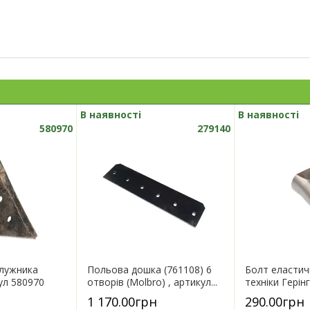
В наявності
В наявності
580970
279140
плужника
Польова дошка (761108) 6
Болт еластич
ул 580970
отворів (Molbro) , артикул...
техніки Герінг
1 170.00грн
290.00грн