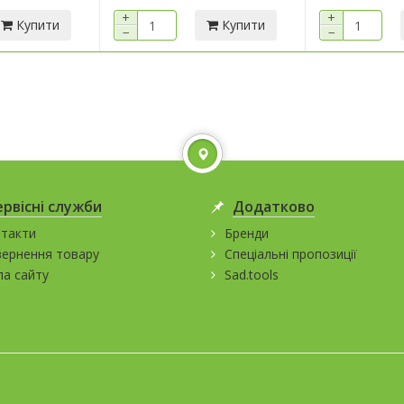
+
+
Купити
Купити
−
−
ервісні служби
Додатково
такти
Бренди
ернення товару
Спеціальні пропозиції
а сайту
Sad.tools