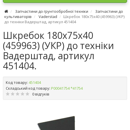
Запчастини до грунтообробної техніки
Запчастини до
культиваторів
Vaderstad
Шкребок 180х75х40 (459963) (УКР)
до техніки Вадерштад, артикул 451404
Шкребок 180х75х40
(459963) (УКР) до техніки
Вадерштад, артикул
451404.
Код товару:
451404
Складський код товару:
Р00041754 *41754
0 відгуків