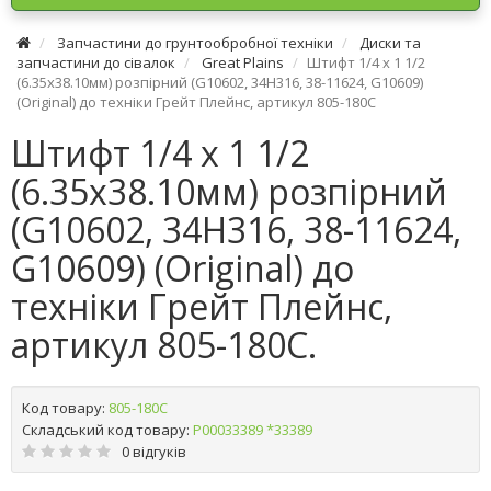
Запчастини до грунтообробної техніки
Диски та
запчастини до сівалок
Great Plains
Штифт 1/4 х 1 1/2
(6.35х38.10мм) розпірний (G10602, 34H316, 38-11624, G10609)
(Original) до техніки Грейт Плейнс, артикул 805-180C
Штифт 1/4 х 1 1/2
(6.35х38.10мм) розпірний
(G10602, 34H316, 38-11624,
G10609) (Original) до
техніки Грейт Плейнс,
артикул 805-180C.
Код товару:
805-180C
Складський код товару:
Р00033389 *33389
0 відгуків