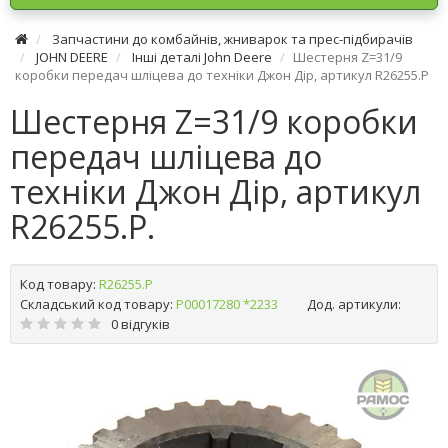
Запчастини до комбайнів, жниварок та прес-підбирачів
JOHN DEERE
Інші деталі John Deere
Шестерня Z=31/9
коробки передач шліцева до техніки Джон Дір, артикул R26255.P
Шестерня Z=31/9 коробки
передач шліцева до
техніки Джон Дір, артикул
R26255.P.
Код товару:
R26255.P
Складський код товару:
Р00017280 *2233
Дод. артикули:
0 відгуків