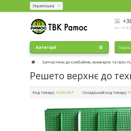
Українська
+38
пн - пт 8:
Категорії
Cкрізь
Запчастини до комбайнів, жниварок та прес-п
Решето верхнє до техн
Код товару:
AZ49145.P
Складський код товару:
Р