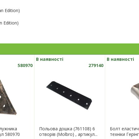
n Edition)
 Edition)
В наявності
В наявності
580970
279140
плужника
Польова дошка (761108) 6
Болт еластич
ул 580970
отворів (Molbro) , артикул...
техніки Герінг