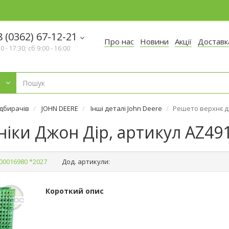
 (0362) 67-12-21
Про нас
Новини
Акції
Доставк
30 - 17:30; сб 9:00 - 16:00
ідбирачів
JOHN DEERE
Інші деталі John Deere
Решето верхнє до
іки Джон Дір, артикул AZ491
00016980 *2027
Дод. артикули:
Короткий опис