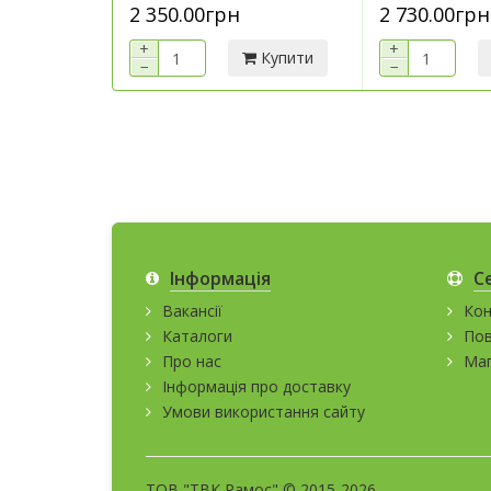
2 350.00грн
2 730.00грн
+
+
Купити
−
−
Інформація
С
Вакансії
Кон
Каталоги
Пов
Про нас
Мап
Інформація про доставку
Умови використання сайту
ТОВ "ТВК Рамос" © 2015-2026.