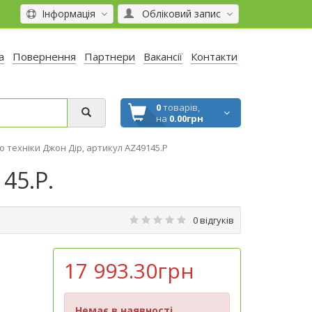
Інформація
Обліковий запис
а
Повернення
Партнери
Вакансії
Контакти
0
товарів,
на
0.00грн
 техніки Джон Дір, артикул AZ49145.P
45.P.
0 відгуків
17 993.30грн
Немає в наявності