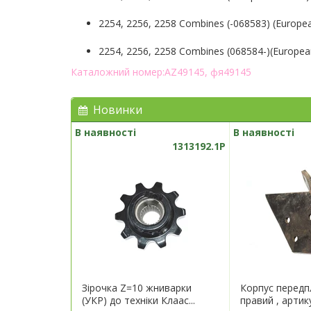
2254, 2256, 2258 Combines (-068583) (Europea
2254, 2256, 2258 Combines (068584-)(European
Каталожний номер:AZ49145, фя49145
Новинки
В наявності
В наявності
1313192.1P
Зірочка Z=10 жниварки
Корпус перед
(УКР) до техніки Клаас...
правий , артик