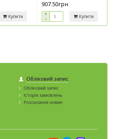
907.50грн
7 290.00г
+
+
Купити
Купити
−
−
Обліковий запис
Обліковий запис
Історія замовлень
Розсилання новин