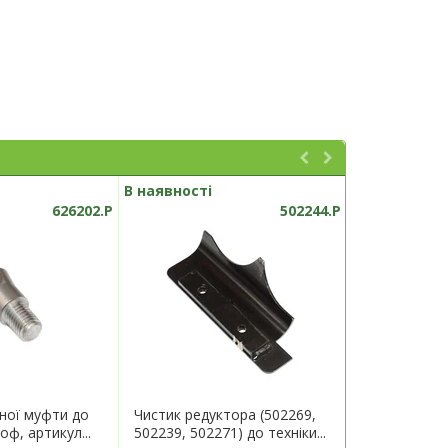
В наявності
В наявності
626202.P
502244.P
ної муфти до
Чистик редуктора (502269,
Кронштейн 
оф, артикул...
502239, 502271) до техніки...
техніки Герін