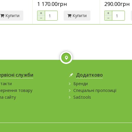
1 170.00грн
290.00грн
+
+
Купити
Купити
−
−
ервісні служби
Додатково
такти
Бренди
ернення товару
Спеціальні пропозиції
а сайту
Sad.tools