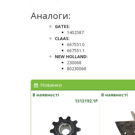
Аналоги:
GATES:
1402587
CLAAS:
667551.0
667551.1
NEW HOLLAND:
230068
80230068
Новинки
В наявності
В наявності
1313192.1P