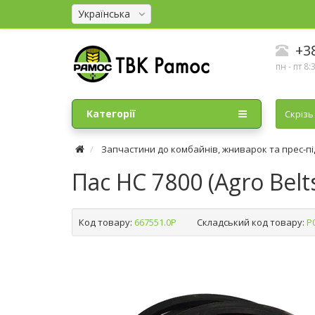
Українська
+38
пн - пт 8:
Категорії
Cкрізь
Запчастини до комбайнів, жниварок та прес-п
Пас HC 7800 (Agro Belt
Код товару:
667551.0P
Складський код товару:
Р