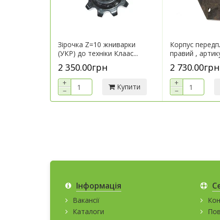
Зірочка Z=10 жниварки
Корпус перед
(УКР) до техніки Клаас...
правий , артик
2 350.00грн
2 730.00грн
+
+
Купити
−
−
Інформація
С
Вакансії
Кон
Каталоги
Пов