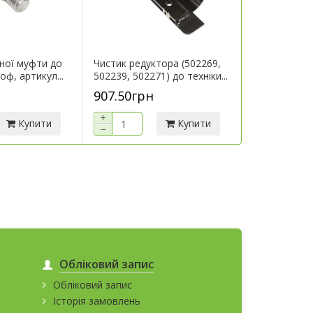
ної муфти до
Чистик редуктора (502269,
Кронштейн 
оф, артикул...
502239, 502271) до техніки...
техніки Герін
907.50грн
7 290.00г
+
+
Купити
Купити
−
−
Обліковий запис
Обліковий запис
Історія замовлень