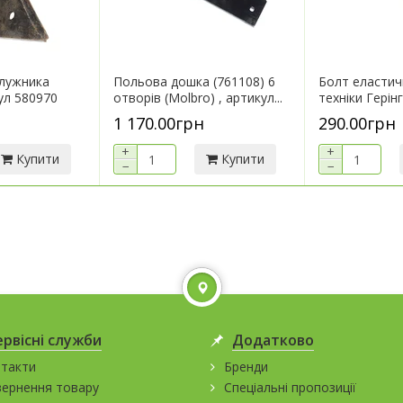
плужника
Польова дошка (761108) 6
Болт еластич
ул 580970
отворів (Molbro) , артикул...
техніки Герінг
1 170.00грн
290.00грн
+
+
Купити
Купити
−
−
ервісні служби
Додатково
такти
Бренди
ернення товару
Спеціальні пропозиції