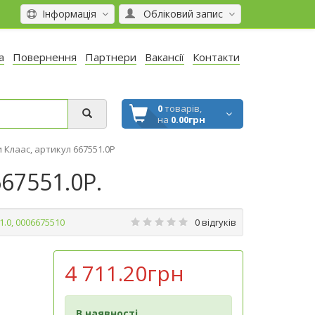
Інформація
Обліковий запис
а
Повернення
Партнери
Вакансії
Контакти
0
товарів,
на
0.00грн
ки Клаас, артикул 667551.0P
667551.0P.
1.0, 0006675510
0 відгуків
4 711.20грн
В наявності