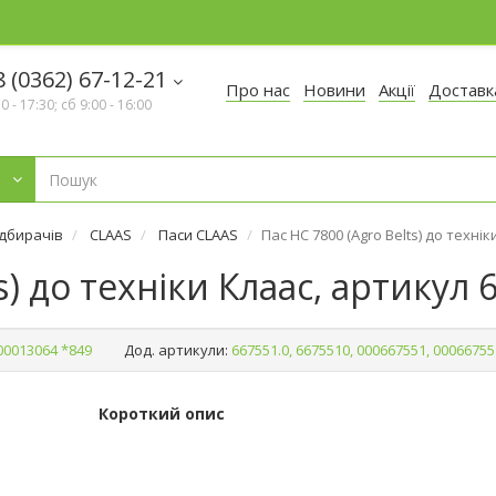
 (0362) 67-12-21
Про нас
Новини
Акції
Доставк
30 - 17:30; сб 9:00 - 16:00
ідбирачів
CLAAS
Паси CLAAS
Пас HC 7800 (Agro Belts) до техні
s) до техніки Клаас, артикул 
00013064 *849
Дод. артикули:
667551.0, 6675510, 000667551, 00066755
Короткий опис